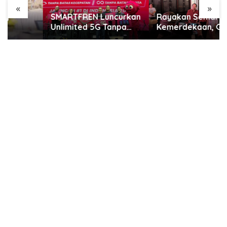
«
»
SMARTFREN Luncurkan
Rayakan Semarak
Unlimited 5G Tanpa
Kemerdekaan, GWK
Batas di Semarang
Cultural Park Gelar
Pesta Rakyat 2026