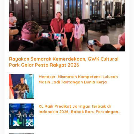
Rayakan Semarak Kemerdekaan, GWK Cultural
Park Gelar Pesta Rakyat 2026
Menaker: Mismatch Kompetensi Lulusan
Masih Jadi Tantangan Dunia Kerja
XL Raih Predikat Jaringan Terbaik di
Indonesia 2026, Babak Baru Persaingan
Jaringan Nasional!