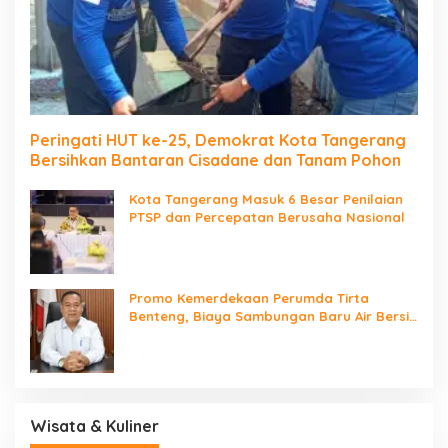
Peringati HUT ke-25, Demokrat Kota Tangerang
Bersihkan Bantaran Cisadane dan Tanam Pohon
Kota Tangerang Masuk 6 Besar Penilaian
PTSP dan Percepatan Berusaha Nasional
Promo Kemerdekaan Perumda Tirta
Benteng, Biaya Sambungan Baru Air Bersih
Cuma Rp237 Ribu
Wisata & Kuliner