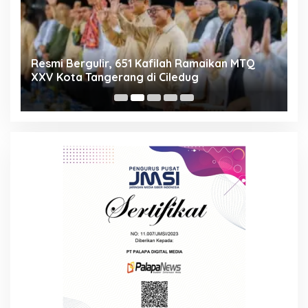
ng
Resmi Bergulir, 651 Kafilah Ramaikan MTQ
D
XXV Kota Tangerang di Ciledug
2
Mi