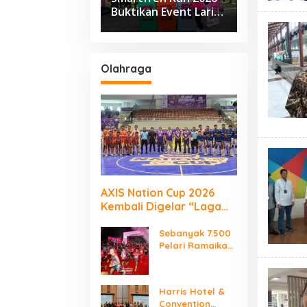
Buktikan Event Lari
Besar Berjalan Tanpa
Kirim Sampah ke TPA
Olahraga
AXIS Nation Cup 2026
Kembali Digelar “Laga
Para Juara”
Sebanyak 7.500
Pelari Ramaikan
SMARTFREN RUN
2026
Harris Hotel &
Convention