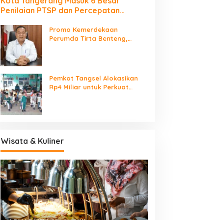
Kota Tangerang Masuk 6 Besar
Penilaian PTSP dan Percepatan
Berusaha Nasional
Promo Kemerdekaan
Perumda Tirta Benteng,
Biaya Sambungan Baru Air
Bersih Cuma Rp237 Ribu
Pemkot Tangsel Alokasikan
Rp4 Miliar untuk Perkuat
Sarana 115 PAUD
Wisata & Kuliner