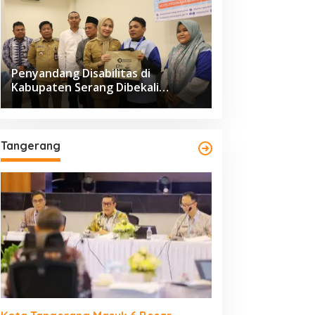
Penyandang Disabilitas di
Kabupaten Serang Dibekali
Pelatihan Pengolahan Hasil
Perikanan
Tangerang