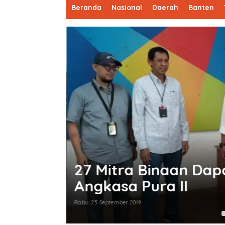
Beranda
Nasional
Daerah
Banten
ri
Toys Kingdom dan An
Play-Experience di 
Kamis, 4 Juli 2024