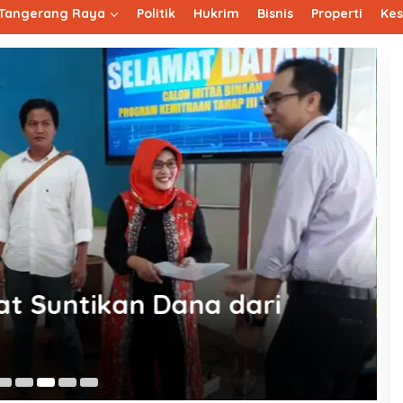
Tangerang Raya
Politik
Hukrim
Bisnis
Properti
Ke
gkasa Pura II Hadirkan
Bandara Soekarno-Hatta
Se