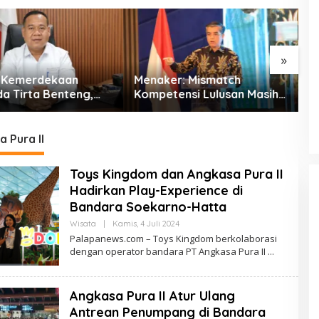
»
r: Mismatch
Kota Tangerang Masuk 6
S
ensi Lulusan Masih
Besar Penilaian PTSP dan
U
antangan Dunia Kerja
Percepatan Berusaha
d
Nasional
 Pura II
Toys Kingdom dan Angkasa Pura II
Hadirkan Play-Experience di
Bandara Soekarno-Hatta
Oleh
Wisata
|
Kamis, 4 Juli 2024
PalapaNews
Palapanews.com – Toys Kingdom berkolaborasi
dengan operator bandara PT Angkasa Pura II
Angkasa Pura II Atur Ulang
Antrean Penumpang di Bandara