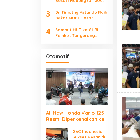
Bekasi Hubungkan 300
Talenta Muda, Buka
3
Peluang Karier Lewat
Dr. Timothy Astandu Raih
Future Ready
Rekor MURI “Insan
Indonesia yang
4
Mengunjungi Negara
Sambut HUT ke-81 RI,
Berdaulat Terbanyak”
Pemkot Tangerang
Tebar Diskon Pajak
hingga 45 Persen
Otomotif
All New Honda Vario 125
Resmi Diperkenalkan ke
Publik Jakarta–
Tangerang
GAC Indonesia
Sukses Besar di