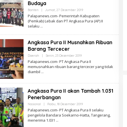
Budaya
Oleh
Banten
|
Jumat, 27 Desember 2019
PalapaNews
Palapanews.com- Pemerintah Kabupaten
(Pemkab) Lebak dan PT Angkasa Pura (AP) II
selaku
Angkasa Pura II Musnahkan Ribuan
Barang Tercecer
Oleh
Daerah
|
Senin, 23 Desember 2019
PalapaNews
Palapanews.com- PT Angkasa Pura II
memusnahkan ribuan barang tercecer yang tidak
diambil
Angkasa Pura II akan Tambah 1.031
Penerbangan
Oleh
Nasional
|
Rabu, 18 Desember 2019
PalapaNews
Palapanews.com- PT Angkasa Pura II selaku
pengelola Bandara Soekarno-Hatta, Tangerang,
menerima 1.031