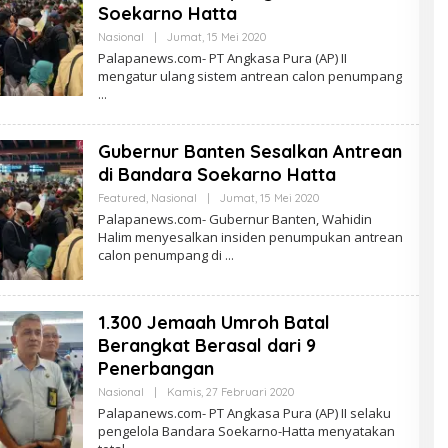
Soekarno Hatta
Oleh
Nasional
|
Jumat, 15 Mei 2020
PalapaNews
Palapanews.com- PT Angkasa Pura (AP) II
mengatur ulang sistem antrean calon penumpang
Gubernur Banten Sesalkan Antrean
di Bandara Soekarno Hatta
Oleh
Featured
,
Nasional
|
Jumat, 15 Mei 2020
PalapaNews
Palapanews.com- Gubernur Banten, Wahidin
Halim menyesalkan insiden penumpukan antrean
calon penumpang di
1.300 Jemaah Umroh Batal
Berangkat Berasal dari 9
Penerbangan
Oleh
Nasional
|
Kamis, 27 Februari 2020
PalapaNews
Palapanews.com- PT Angkasa Pura (AP) II selaku
pengelola Bandara Soekarno-Hatta menyatakan