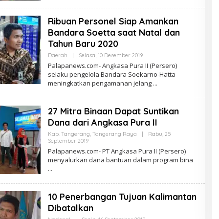
Ribuan Personel Siap Amankan
Bandara Soetta saat Natal dan
Tahun Baru 2020
Oleh
Daerah
|
Selasa, 10 Desember 2019
PalapaNews
Palapanews.com- Angkasa Pura II (Persero)
selaku pengelola Bandara Soekarno-Hatta
meningkatkan pengamanan jelang
27 Mitra Binaan Dapat Suntikan
Dana dari Angkasa Pura II
Kab. Tangerang
,
Tangerang Raya
|
Rabu, 25
Oleh
September 2019
PalapaNews
Palapanews.com- PT Angkasa Pura II (Persero)
menyalurkan dana bantuan dalam program bina
10 Penerbangan Tujuan Kalimantan
Dibatalkan
Oleh