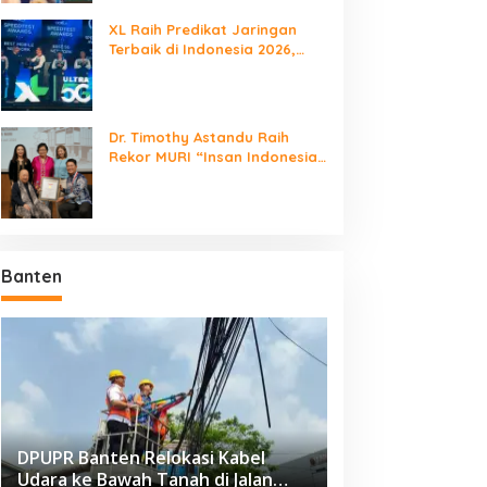
XL Raih Predikat Jaringan
Terbaik di Indonesia 2026,
Babak Baru Persaingan
Jaringan Nasional!
MARTFREN Luncurkan
Rayakan Semarak
Dr. Timothy Astandu Raih
nlimited 5G Tanpa Batas
Kemerdekaan, GWK
Rekor MURI “Insan Indonesia
i Semarang
Cultural Park Gelar Pesta
yang Mengunjungi Negara
Rakyat 2026
Berdaulat Terbanyak”
Banten
DPUPR Banten Relokasi Kabel
Udara ke Bawah Tanah di Jalan