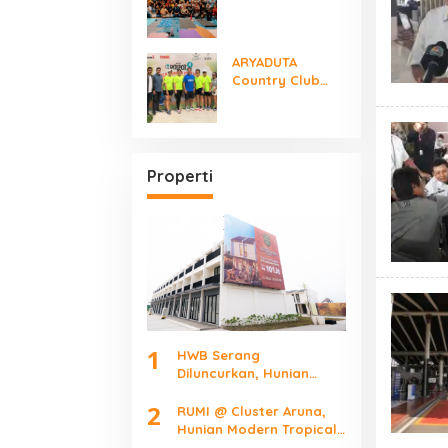
Serpong Gelar
“Women Make It
Mindfully”
ARYADUTA
International
Country Club
Yoga Day
Sukses Gelar
POIPOI 4 ORCA
Junior Festival
2026
Properti
1
HWB Serang
Diluncurkan, Hunian
Mulai Rp101 Juta Bidik
2
Pekerja Kawasan
RUMI @ Cluster Aruna,
Industri
Hunian Modern Tropical
Terbaru di Downtown