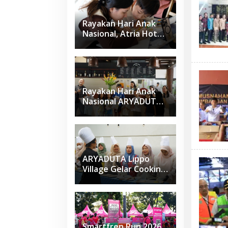
SOS Children’s
Villages di Indonesia
Rayakan Hari Anak
Nasional, Atria Hotel
Gading Serpong
Gelar Family Coloring
Competition
Rayakan Hari Anak
Nasional ARYADUTA
Lippo Village Ajak
Keluarga
ARYADUTA Lippo
Village Gelar Cooking
Class Sapta Rasa
Smartfren Run 2026