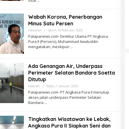
total
Wabah Korona, Penerbangan
Minus Satu Persen
Oleh
Nasional
|
Senin, 10 Februari 2020
PalapaNews
Palapanews.com- Direktur Utama PT Angkasa
Pura II (Persero), Muhammad Awaluddin
mengatakan, meskipun
Ada Genangan Air, Underpass
Perimeter Selatan Bandara Soetta
Ditutup
Oleh
Daerah
|
Rabu, 1 Januari 2020
PalapaNews
Palapanews.com- PT Angkasa Pura II menutup
akses jalan underpass Perimeter Selatan
Bandara
Tingkatkan Wisatawan ke Lebak,
Angkasa Pura II Siapkan Seni dan