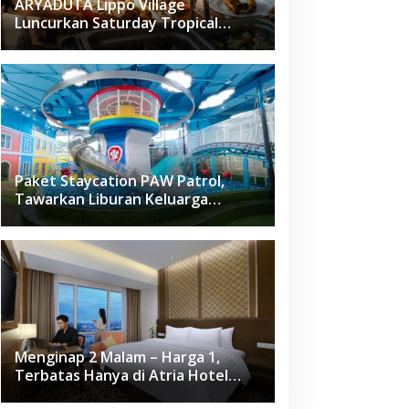
ARYADUTA Lippo Village
Luncurkan Saturday Tropical
Brunch
Paket Staycation PAW Patrol,
Tawarkan Liburan Keluarga
Menyenangkan Hanya di Herloom
Hotel BSD
Menginap 2 Malam – Harga 1,
Terbatas Hanya di Atria Hotel
Gading Serpong