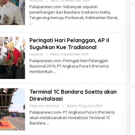
Nasional
|
Senin, 16 September 2019
PalapaNews
Palapanews.com- Sebanyak sepuluh
penerbangan dari Bandara Soekarno-Hatta,
Tangerang menuju Pontianak, Kalimantan Barat,
Peringati Hari Pelanggan, AP II
Suguhkan Kue Tradisional
Oleh
Nasional
|
Rabu, 4 September 2019
Bayar Pajak Makin Mudah, Pemkot
PalapaNews
Palapanews.com- Peringati Hari Pelanggan
Tangerang Gandeng Tokopedia
Nasional 2019, PT Angkasa Pura II (Persero)
memberikan
Terminal 1C Bandara Soetta akan
Direvitalisasi
Oleh
Featured
,
Nasional
|
Selasa, 13 Agustus 2019
PalapaNews
Palapanews.com- PT Angkasa Pura II (Persero)
akan melaksanakan revitalisasi Terminal 1C
Bandara