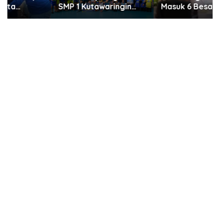
SMP 1 Kutawaringin
Masuk 6 Besar
Juara Puncak PLN
Penilaian PTSP dan
Mobile Jalan Juara
Percepatan Berusaha
JEVA Spike Nation
Nasional
2026