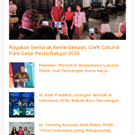
Rayakan Semarak Kemerdekaan, GWK Cultural
Park Gelar Pesta Rakyat 2026
Menaker: Mismatch Kompetensi Lulusan
Masih Jadi Tantangan Dunia Kerja
XL Raih Predikat Jaringan Terbaik di
Indonesia 2026, Babak Baru Persaingan
Jaringan Nasional!
Dr. Timothy Astandu Raih Rekor MURI
“Insan Indonesia yang Mengunjungi