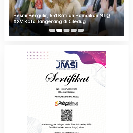
ng
Resmi Bergulir, 651 Kafilah Ramaikan MTQ
D
XXV Kota Tangerang di Ciledug
2
Mi