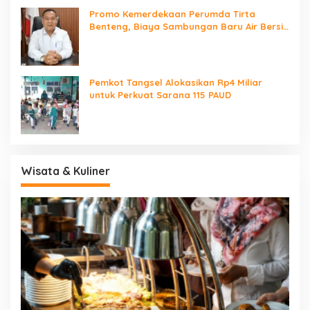
Promo Kemerdekaan Perumda Tirta
Benteng, Biaya Sambungan Baru Air Bersih
Cuma Rp237 Ribu
Pemkot Tangsel Alokasikan Rp4 Miliar
untuk Perkuat Sarana 115 PAUD
Wisata & Kuliner