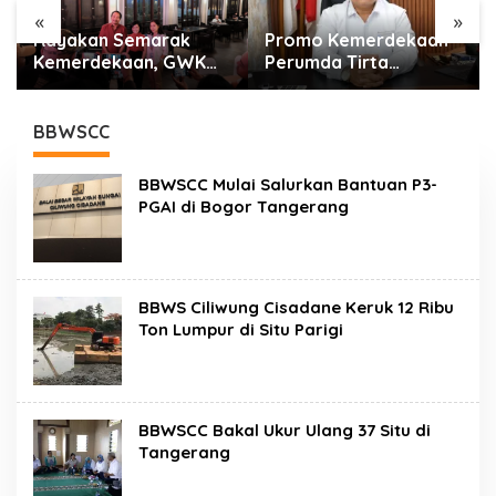
«
»
Promo Kemerdekaan
Menaker: Mismatch
Perumda Tirta
Kompetensi Lulusan
Benteng, Biaya
Masih Jadi Tantangan
Sambungan Baru Air
Dunia Kerja
Bersih Cuma Rp237
BBWSCC
Ribu
BBWSCC Mulai Salurkan Bantuan P3-
PGAI di Bogor Tangerang
BBWS Ciliwung Cisadane Keruk 12 Ribu
Ton Lumpur di Situ Parigi
BBWSCC Bakal Ukur Ulang 37 Situ di
Tangerang