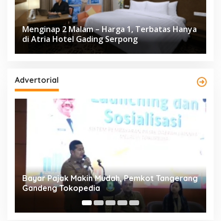
Menginap 2 Malam – Harga 1, Terbatas Hanya
di Atria Hotel Gading Serpong
Advertorial
ng
Resmi Bergulir, 651 Kafilah Ramaikan MTQ
D
XXV Kota Tangerang di Ciledug
2
Mi