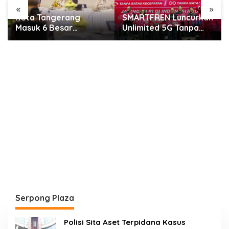
«
»
SMARTFREN Luncurkan
Rayakan Semarak
Unlimited 5G Tanpa
Kemerdekaan, GWK
Batas di Semarang
Cultural Park Gelar
Pesta Rakyat 2026
Serpong Plaza
Polisi Sita Aset Terpidana Kasus