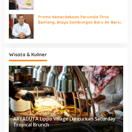
Promo Kemerdekaan Perumda Tirta
Benteng, Biaya Sambungan Baru Air Bersih
Cuma Rp237 Ribu
Wisata & Kuliner
ARYADUTA Lippo Village Luncurkan Saturday
Tropical Brunch