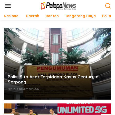
Lewati
ke
konten
Nasional
Daerah
Banten
Tangerang Raya
Politik
Polisi Sita Aset Terpidana Kasus Century di
Serpong
Senin, 5 November 2012