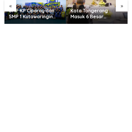
«
»
Kota Tangerang
SMARTFREN Luncurkan
Masuk 6 Besar
Unlimited 5G Tanpa
Penilaian PTSP dan
Batas di Semarang
Percepatan Berusaha
Nasional