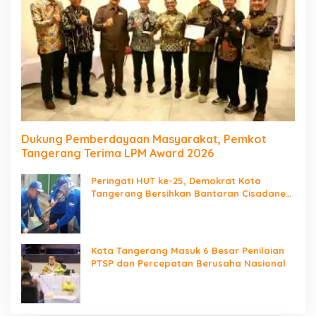
Dukung Pemberdayaan Masyarakat, Pemkot
Tangerang Terima LPM Award 2026
Peringati HUT ke-25, Demokrat Kota
Tangerang Bersihkan Bantaran Cisadane
dan Tanam Pohon
Kota Tangerang Masuk 6 Besar Penilaian
PTSP dan Percepatan Berusaha Nasional