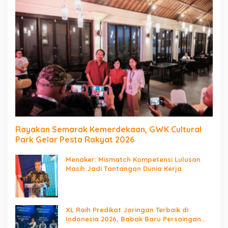
Rayakan Semarak Kemerdekaan, GWK Cultural
Park Gelar Pesta Rakyat 2026
Menaker: Mismatch Kompetensi Lulusan
Masih Jadi Tantangan Dunia Kerja
XL Raih Predikat Jaringan Terbaik di
Indonesia 2026, Babak Baru Persaingan