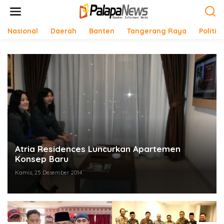
Lewati
ke
konten
Nasional
Daerah
Banten
Tangerang Raya
Politik
Atria Residences Luncurkan Apartemen
Konsep Baru
Kamis, 25 Desember 2014