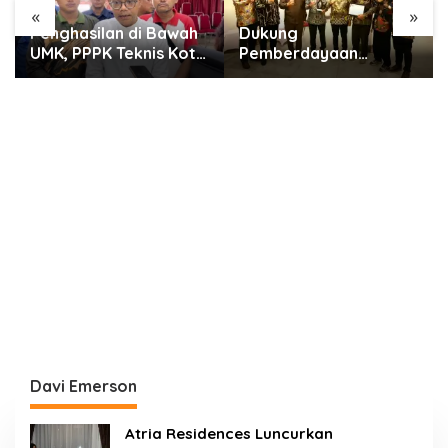
«
»
Dukung
Peringati HUT ke-25,
Pemberdayaan
Demokrat Kota
Masyarakat, Pemkot
Tangerang Bersihkan
Tangerang Terima LPM
Bantaran Cisadane
Award 2026
dan Tanam Pohon
Davi Emerson
Atria Residences Luncurkan