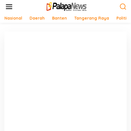
Lewati
ke
konten
Nasional
Daerah
Banten
Tangerang Raya
Politik