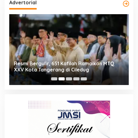
Advertorial
ng
Resmi Bergulir, 651 Kafilah Ramaikan MTQ
D
XXV Kota Tangerang di Ciledug
2
Mi