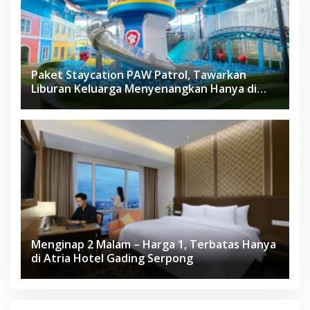
Paket Staycation PAW Patrol, Tawarkan
Liburan Keluarga Menyenangkan Hanya di
Herloom Hotel BSD
Menginap 2 Malam – Harga 1, Terbatas Hanya
di Atria Hotel Gading Serpong