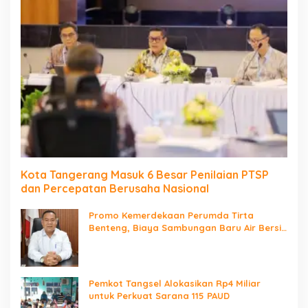
Kota Tangerang Masuk 6 Besar Penilaian PTSP
dan Percepatan Berusaha Nasional
Promo Kemerdekaan Perumda Tirta
Benteng, Biaya Sambungan Baru Air Bersih
Cuma Rp237 Ribu
Pemkot Tangsel Alokasikan Rp4 Miliar
untuk Perkuat Sarana 115 PAUD