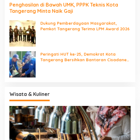
Penghasilan di Bawah UMK, PPPK Teknis Kota
Tangerang Minta Naik Gaji
Dukung Pemberdayaan Masyarakat,
Pemkot Tangerang Terima LPM Award 2026
Peringati HUT ke-25, Demokrat Kota
Tangerang Bersihkan Bantaran Cisadane
dan Tanam Pohon
Wisata & Kuliner