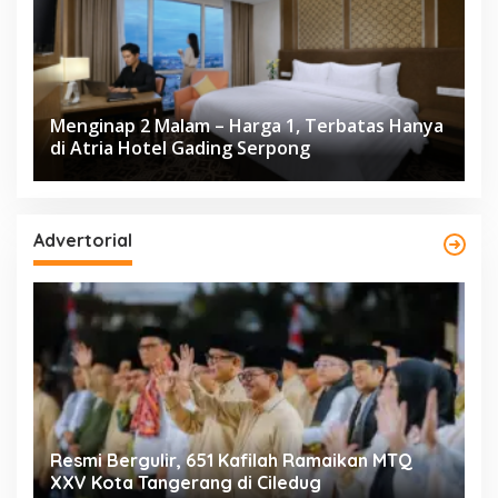
Menginap 2 Malam – Harga 1, Terbatas Hanya
di Atria Hotel Gading Serpong
Advertorial
ng
Resmi Bergulir, 651 Kafilah Ramaikan MTQ
D
XXV Kota Tangerang di Ciledug
2