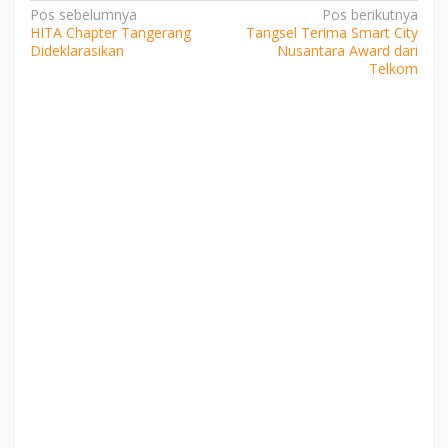
Navigasi
Pos sebelumnya
Pos berikutnya
HITA Chapter Tangerang
Tangsel Terima Smart City
pos
Dideklarasikan
Nusantara Award dari
Telkom