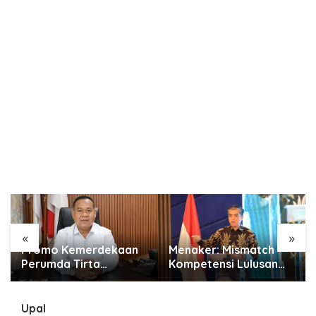
«
»
Menaker: Mismatch
Pemkot Tangsel
Kompetensi Lulusan
Alokasikan Rp4 Miliar
Masih Jadi Tantangan
untuk Perkuat Sarana
Dunia Kerja
115 PAUD
Upal