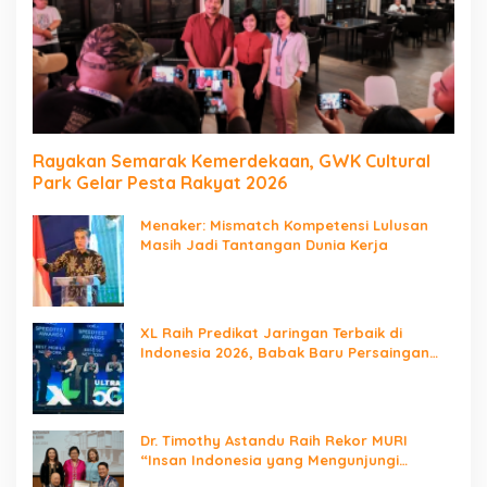
Rayakan Semarak Kemerdekaan, GWK Cultural
Park Gelar Pesta Rakyat 2026
Menaker: Mismatch Kompetensi Lulusan
Masih Jadi Tantangan Dunia Kerja
XL Raih Predikat Jaringan Terbaik di
Indonesia 2026, Babak Baru Persaingan
Jaringan Nasional!
Dr. Timothy Astandu Raih Rekor MURI
“Insan Indonesia yang Mengunjungi
Negara Berdaulat Terbanyak”