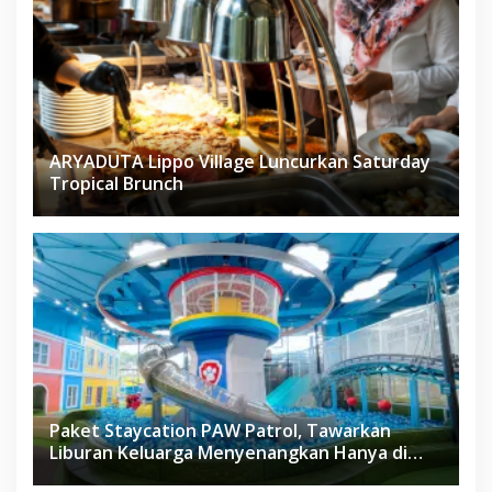
ARYADUTA Lippo Village Luncurkan Saturday
Tropical Brunch
Paket Staycation PAW Patrol, Tawarkan
Liburan Keluarga Menyenangkan Hanya di
Herloom Hotel BSD