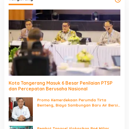
Kota Tangerang Masuk 6 Besar Penilaian PTSP
dan Percepatan Berusaha Nasional
Promo Kemerdekaan Perumda Tirta
Benteng, Biaya Sambungan Baru Air Bersih
Cuma Rp237 Ribu
Pemkot Tangsel Alokasikan Rp4 Miliar