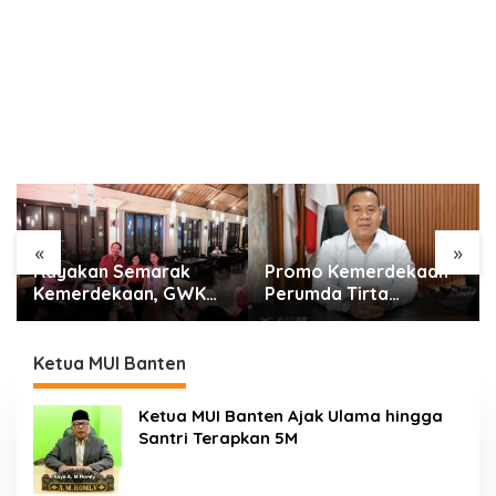
«
»
Promo Kemerdekaan
Menaker: Mismatch
Perumda Tirta
Kompetensi Lulusan
Benteng, Biaya
Masih Jadi Tantangan
Sambungan Baru Air
Dunia Kerja
Bersih Cuma Rp237
Ketua MUI Banten
Ribu
Ketua MUI Banten Ajak Ulama hingga
Santri Terapkan 5M