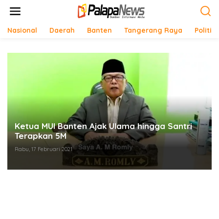
Lewati
ke
konten
Nasional
Daerah
Banten
Tangerang Raya
Politik
Ketua MUI Banten Ajak Ulama hingga Santri
Terapkan 5M
Rabu, 17 Februari 2021