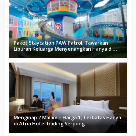
Paket Staycation PAW Patrol, Tawarkan
Liburan Keluarga Menyenangkan Hanya di
Herloom Hotel BSD
Menginap 2 Malam – Harga 1, Terbatas Hanya
di Atria Hotel Gading Serpong