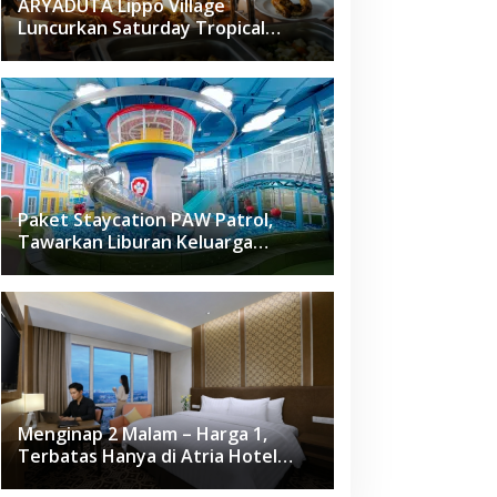
ARYADUTA Lippo Village
Luncurkan Saturday Tropical
Brunch
Paket Staycation PAW Patrol,
Tawarkan Liburan Keluarga
Menyenangkan Hanya di Herloom
Hotel BSD
Menginap 2 Malam – Harga 1,
Terbatas Hanya di Atria Hotel
Gading Serpong