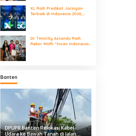
XL Raih Predikat Jaringan
Terbaik di Indonesia 2026,
Babak Baru Persaingan
Jaringan Nasional!
Dr. Timothy Astandu Raih
eringati HUT ke-25,
SMP KP Ciparay dan SMP 1
Rekor MURI “Insan Indonesia
emokrat Kota Tangerang
Kutawaringin Juara Puncak
yang Mengunjungi Negara
ersihkan Bantaran
PLN Mobile Jalan Juara
Berdaulat Terbanyak”
isadane dan Tanam Pohon
JEVA Spike Nation 2026
Banten
DPUPR Banten Relokasi Kabel
Udara ke Bawah Tanah di Jalan