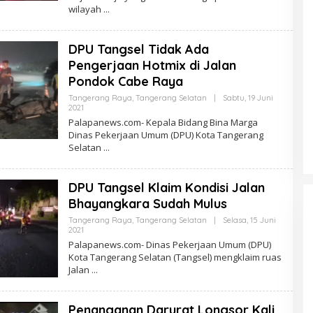
wilayah
DPU Tangsel Tidak Ada
Pengerjaan Hotmix di Jalan
Pondok Cabe Raya
Tangerang Raya
,
Tangerang Selatan
|
Sabtu, 19 Juni
Oleh
2021
PalapaNews
Palapanews.com- Kepala Bidang Bina Marga
Dinas Pekerjaan Umum (DPU) Kota Tangerang
Selatan
DPU Tangsel Klaim Kondisi Jalan
Bhayangkara Sudah Mulus
Tangerang Raya
,
Tangerang Selatan
|
Selasa, 15 Juni
Oleh
2021
PalapaNews
Palapanews.com- Dinas Pekerjaan Umum (DPU)
Kota Tangerang Selatan (Tangsel) mengklaim ruas
Jalan
Penanganan Darurat Longsor Kali