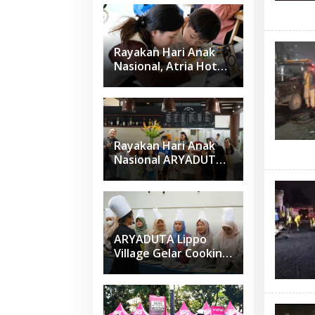
Perhotelan Kepada
Anak-anak Asuhan
SOS Children’s
Villages di Indonesia
Rayakan Hari Anak
Nasional, Atria Hotel
Gading Serpong
Gelar Family Coloring
Competition
Rayakan Hari Anak
Nasional ARYADUTA
Lippo Village Ajak
Keluarga
ARYADUTA Lippo
Village Gelar Cooking
Class Sapta Rasa