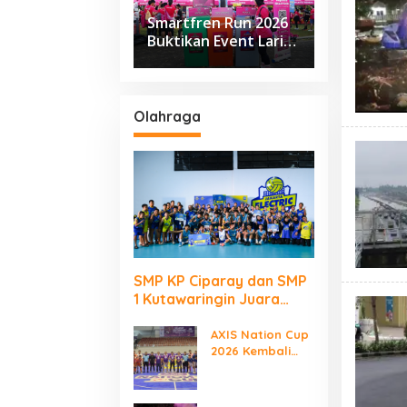
Smartfren Run 2026
Buktikan Event Lari
Besar Berjalan Tanpa
Kirim Sampah ke TPA
Olahraga
SMP KP Ciparay dan SMP
1 Kutawaringin Juara
Puncak PLN Mobile Jalan
Juara JEVA Spike Nation
AXIS Nation Cup
2026 Kembali
2026
Digelar “Laga
Para Juara”