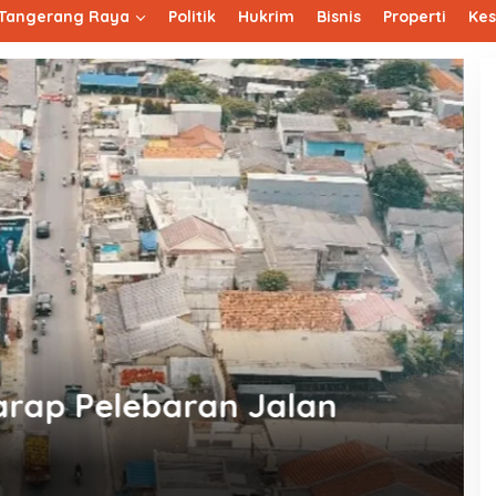
Tangerang Raya
Politik
Hukrim
Bisnis
Properti
Ke
angsel Ditutup Terkait
Ra