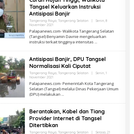
Tangsel Keluarkan Instruksi
Antisipasi Banjir
Tangerang Raya
,
Tangerang Selatan
|
Senin, 8
Oleh
November 2021
PalapaNews
Palapanews.com- Walikota Tangerang Selatan
(Tangsel) Benyamin Davnie mengeluarkan
instruksi terkait tingginya intensitas
Antisipasi Banjir, DPU Tangsel
Normalisasi Kali Ciputat
Tangerang Raya
,
Tangerang Selatan
|
Senin, 1
Oleh
November 2021
PalapaNews
Palapanews.com- Pemerintah Kota Tangerang
Selatan (Tangsel) melalui Dinas Pekerjaan Umum
(DPU) melakukan
Berantakan, Kabel dan Tiang
Provider Internet di Tangsel
Ditertibkan
Tangerang Raya
,
Tangerang Selatan
|
Selasa, 21