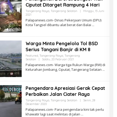
Ciputat Ditarget Rampung 4 Hari
Tangerang Raya
,
Tangerang Selatan
|
Minggu, 13 Juni
Oleh
2021
PalapaNews
Palapanews.com- Dinas Pekerjaan Umum (DPU)
Kota Tangsel dibantu alat berat dari Balai
Warga Minta Pengelola Tol BSD
Serius Tangani Banjir di KM 8
Featured
,
Tangerang Raya
,
Tangerang
Oleh
Selatan
|
Sabtu, 20 Februari 2021
PalapaNews
Palapanews.com- Warga tiga Rukun Warga (RW) di
Kelurahan Jombang, Ciputat, Tangerang Selatan
Pengendara Apresiasi Gerak Cepat
Perbaikan Jalan Ciater Raya
Tangerang Raya
,
Tangerang Selatan
|
Senin, 28
Oleh
Desember 2020
PalapaNews
Palapanews.com- Para pengendara kini tak perlu
khawatir lagi saat melintas di Jalan