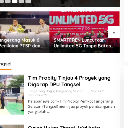
»
REN Luncurkan
Dukung Pemberdayaan
P
ted 5G Tanpa Batas
Masyarakat, Pemkot
D
arang
Tangerang Terima LPM
B
Award 2026
C
ngsel
Tim Probity Tinjau 4 Proyek yang
Digarap DPU Tangsel
Tangerang Raya
,
Tangerang Selatan
|
Selasa, 11
Oleh
Januari 2022
PalapaNews
Palapanews.com- Tim Probity Pemkot Tangerang
Selatan (Tangsel) meninjau proyek pembangunan
yang telah
Curah Hujan Tinggi, Walikota