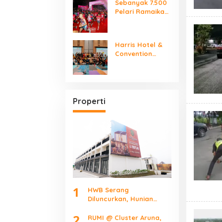
Sebanyak 7.500
Pelari Ramaikan
SMARTFREN RUN
2026
Harris Hotel &
Convention
Serpong Gelar
“Women Make It
Mindfully”
International
Yoga Day
Properti
1
HWB Serang
Diluncurkan, Hunian
Mulai Rp101 Juta Bidik
2
Pekerja Kawasan
RUMI @ Cluster Aruna,