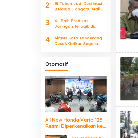
2
Keluarga
15 Tahun Jadi Destinasi
Belanja, Tangcity Mall
Perkuat Ekosistem Ritel
3
Lewat Event dan
XL Raih Predikat
Komunitas
Jaringan Terbaik di
Indonesia 2026, Babak
4
Baru Persaingan
Aktivis Kota Tangerang
Jaringan Nasional!
Desak Golkar Segera
Tetapkan Ketua DPRD
Pengganti
Otomotif
All New Honda Vario 125
Resmi Diperkenalkan ke
Publik Jakarta–
GAC Indonesia