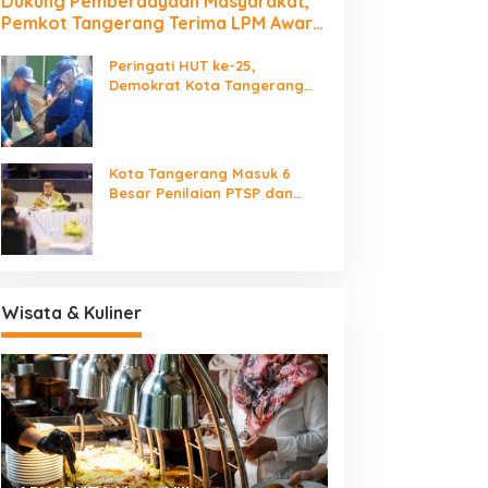
Dukung Pemberdayaan Masyarakat,
Pemkot Tangerang Terima LPM Award
2026
Peringati HUT ke-25,
Demokrat Kota Tangerang
Bersihkan Bantaran Cisadane
dan Tanam Pohon
Kota Tangerang Masuk 6
Besar Penilaian PTSP dan
Percepatan Berusaha
Nasional
Wisata & Kuliner