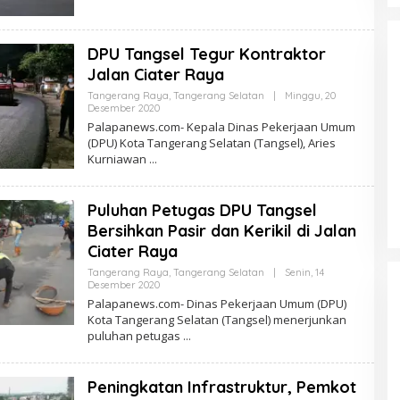
DPU Tangsel Tegur Kontraktor
Jalan Ciater Raya
Tangerang Raya
,
Tangerang Selatan
|
Minggu, 20
Oleh
Desember 2020
PalapaNews
Palapanews.com- Kepala Dinas Pekerjaan Umum
(DPU) Kota Tangerang Selatan (Tangsel), Aries
Kurniawan
Bayar Pajak Makin Mudah, Pemkot
Tangerang Gandeng Tokopedia
Puluhan Petugas DPU Tangsel
Bersihkan Pasir dan Kerikil di Jalan
Ciater Raya
Tangerang Raya
,
Tangerang Selatan
|
Senin, 14
Oleh
Desember 2020
PalapaNews
Palapanews.com- Dinas Pekerjaan Umum (DPU)
Kota Tangerang Selatan (Tangsel) menerjunkan
puluhan petugas
Peningkatan Infrastruktur, Pemkot