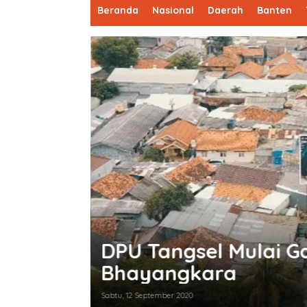
Beranda
Nasional
Daerah
Banten
an
5 Lokasi Wisata di T
Corona
Rabu, 18 Maret 2020