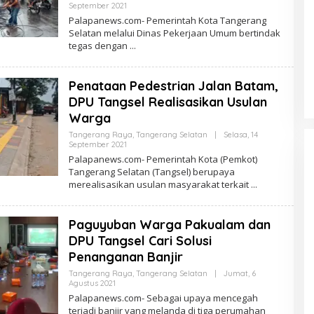
Oleh
September 2021
PalapaNews
Palapanews.com- Pemerintah Kota Tangerang
Selatan melalui Dinas Pekerjaan Umum bertindak
tegas dengan
Penataan Pedestrian Jalan Batam,
DPU Tangsel Realisasikan Usulan
Warga
Tangerang Raya
,
Tangerang Selatan
|
Selasa, 14
Oleh
September 2021
PalapaNews
Palapanews.com- Pemerintah Kota (Pemkot)
Tangerang Selatan (Tangsel) berupaya
merealisasikan usulan masyarakat terkait
Paguyuban Warga Pakualam dan
DPU Tangsel Cari Solusi
Penanganan Banjir
Tangerang Raya
,
Tangerang Selatan
|
Jumat, 6
Oleh
Agustus 2021
PalapaNews
Palapanews.com- Sebagai upaya mencegah
terjadi banjir yang melanda di tiga perumahan