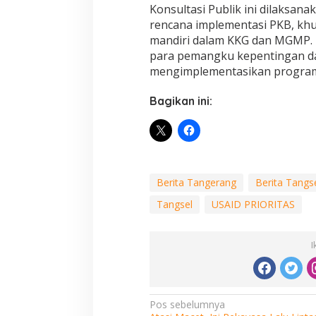
Konsultasi Publik ini dilaksa
rencana implementasi PKB, kh
mandiri dalam KKG dan MGMP.
para pemangku kepentingan da
mengimplementasikan progra
Bagikan ini:
Berita Tangerang
Berita Tangs
Tangsel
USAID PRIORITAS
I
Navigasi
Pos sebelumnya