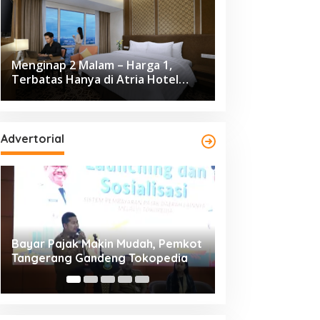
Menginap 2 Malam – Harga 1,
Terbatas Hanya di Atria Hotel
Gading Serpong
Advertorial
Resmi Bergulir, 651 Kafilah
Dikunjungi 139.68
Ramaikan MTQ XXV Kota
Cisadane 2026 C
Tangerang di Ciledug
Ekonomi Rp10,63 