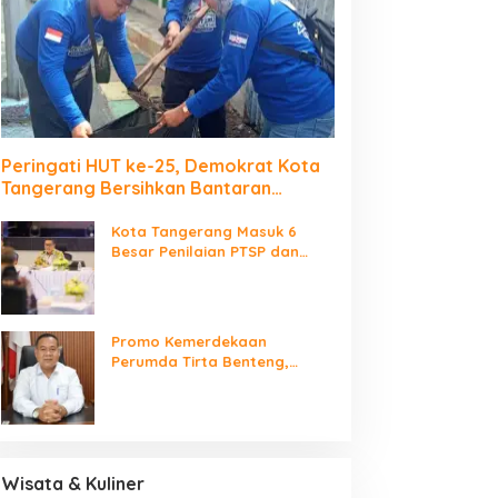
Peringati HUT ke-25, Demokrat Kota
Tangerang Bersihkan Bantaran
Cisadane dan Tanam Pohon
Kota Tangerang Masuk 6
Besar Penilaian PTSP dan
Percepatan Berusaha
Nasional
Promo Kemerdekaan
Perumda Tirta Benteng,
Biaya Sambungan Baru Air
Bersih Cuma Rp237 Ribu
Wisata & Kuliner