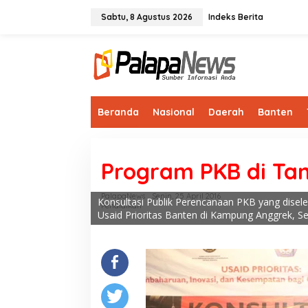
Lewati
ke
Sabtu, 8 Agustus 2026
Indeks Berita
konten
Beranda
Nasional
Daerah
Banten
Program PKB di Tan
PalapaNews
Senin, 25 April 2016
Konsultasi Publik Perencanaan PKB yang dise
Pendidikan
Usaid Prioritas Banten di Kampung Anggrek, S