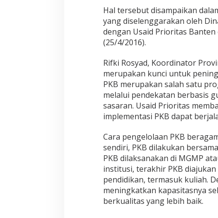
Hal tersebut disampaikan dala
yang diselenggarakan oleh Di
dengan Usaid Prioritas Banten
(25/4/2016).
Rifki Rosyad, Koordinator Prov
merupakan kunci untuk pening
PKB merupakan salah satu pr
melalui pendekatan berbasis g
sasaran. Usaid Prioritas memba
implementasi PKB dapat berjal
Cara pengelolaan PKB beragam,
sendiri, PKB dilakukan bersama 
PKB dilaksanakan di MGMP ata
institusi, terakhir PKB diajuka
pendidikan, termasuk kuliah. 
meningkatkan kapasitasnya se
berkualitas yang lebih baik.