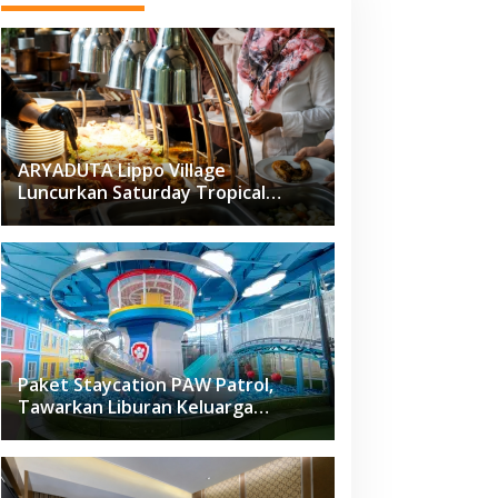
ARYADUTA Lippo Village
Luncurkan Saturday Tropical
Brunch
Paket Staycation PAW Patrol,
Tawarkan Liburan Keluarga
Menyenangkan Hanya di Herloom
Hotel BSD