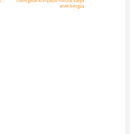
s
UMN gelar kompetisi robotik karya
anak bangsa