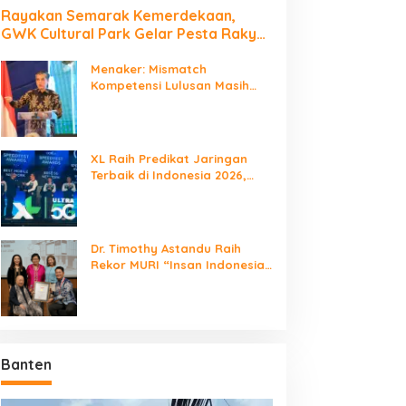
Rayakan Semarak Kemerdekaan,
GWK Cultural Park Gelar Pesta Rakyat
2026
Menaker: Mismatch
Kompetensi Lulusan Masih
Jadi Tantangan Dunia Kerja
XL Raih Predikat Jaringan
Terbaik di Indonesia 2026,
Babak Baru Persaingan
Jaringan Nasional!
Dr. Timothy Astandu Raih
Rekor MURI “Insan Indonesia
yang Mengunjungi Negara
Berdaulat Terbanyak”
Banten