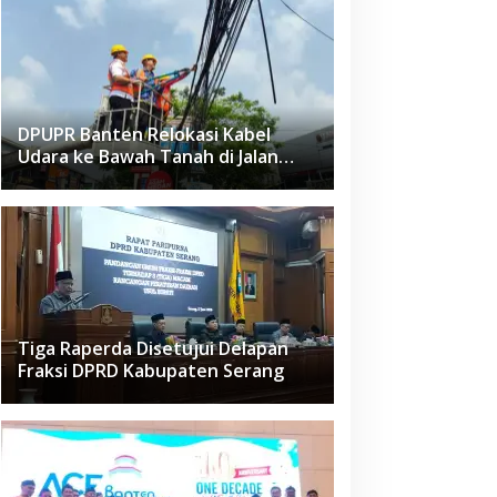
DPUPR Banten Relokasi Kabel
Udara ke Bawah Tanah di Jalan
Raden Fatah Ciledug
Tiga Raperda Disetujui Delapan
Fraksi DPRD Kabupaten Serang