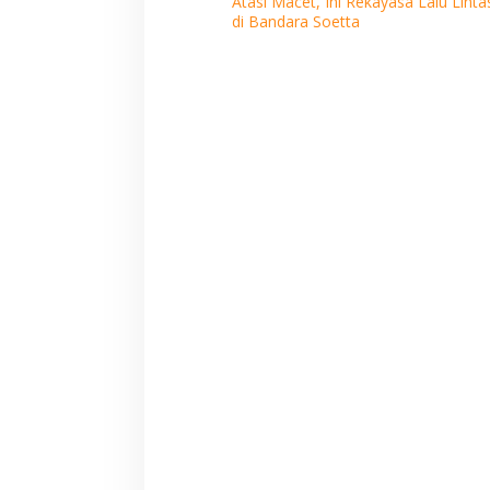
Atasi Macet, Ini Rekayasa Lalu Linta
pos
di Bandara Soetta