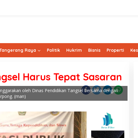
Tangerang Raya
Politik
Hukrim
Bisnis
Properti
Ke
gsel Harus Tepat Sasaran
lenggarakan oleh Dinas Pendidikan Tangsel bersama dengan
erpong. (man)