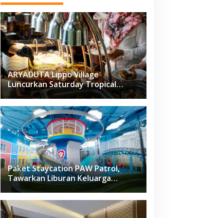
ARYADUTA Lippo Village
Luncurkan Saturday Tropical
Brunch
Paket Staycation PAW Patrol,
Tawarkan Liburan Keluarga
Menyenangkan Hanya di Herloom
Hotel BSD