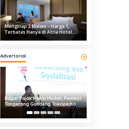
Menginap 2 Malam – Harga 1,
Terbatas Hanya di Atria Hotel
Gading Serpong
Advertorial
Resmi Bergulir, 651 Kafilah
Dikunjungi 139.68
Ramaikan MTQ XXV Kota
Cisadane 2026 C
Tangerang di Ciledug
Ekonomi Rp10,63 