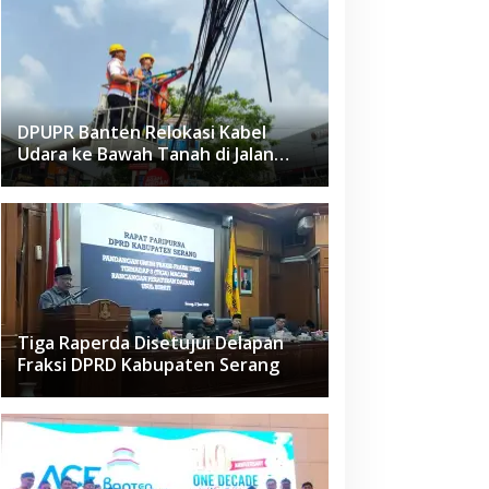
DPUPR Banten Relokasi Kabel
Udara ke Bawah Tanah di Jalan
Raden Fatah Ciledug
Tiga Raperda Disetujui Delapan
Fraksi DPRD Kabupaten Serang