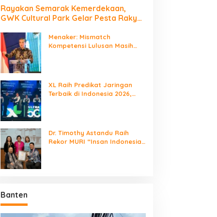
Rayakan Semarak Kemerdekaan,
GWK Cultural Park Gelar Pesta Rakyat
2026
Menaker: Mismatch
Kompetensi Lulusan Masih
Jadi Tantangan Dunia Kerja
XL Raih Predikat Jaringan
Terbaik di Indonesia 2026,
Babak Baru Persaingan
Jaringan Nasional!
Dr. Timothy Astandu Raih
Rekor MURI “Insan Indonesia
yang Mengunjungi Negara
Berdaulat Terbanyak”
Banten