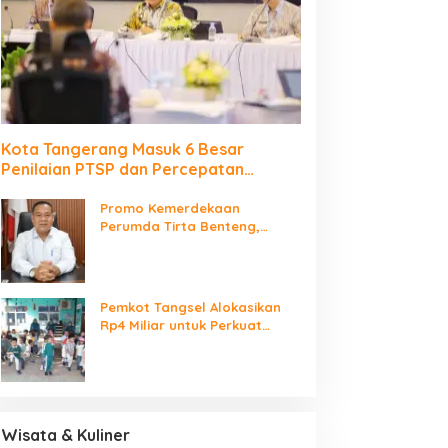
Kota Tangerang Masuk 6 Besar
Penilaian PTSP dan Percepatan
Berusaha Nasional
Promo Kemerdekaan
Perumda Tirta Benteng,
Biaya Sambungan Baru Air
Bersih Cuma Rp237 Ribu
Pemkot Tangsel Alokasikan
Rp4 Miliar untuk Perkuat
Sarana 115 PAUD
Wisata & Kuliner