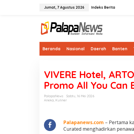
Lewati
ke
Jumat, 7 Agustus 2026
Indeks Berita
konten
Beranda
Nasional
Daerah
Banten
VIVERE Hotel, ART
Promo All You Can
PalapaNews
Sabtu, 16 Mei 2026
Aneka
,
Kuliner
Palapanews.com
– Pertama ka
Curated menghadirkan penawara