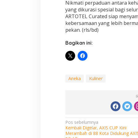
Nikmati perpaduan antara keha
yang dikurasi spesial bagi sel
ARTOTEL Curated siap menyam
kebersamaan yang lebih bermak
pekan. (rls/bd)
Bagikan ini:
Aneka
Kuliner
I
Navigasi
Pos sebelumnya
Kembali Digelar, AXIS CUP Kini
pos
Merambah di 88 Kota Didukung AXI