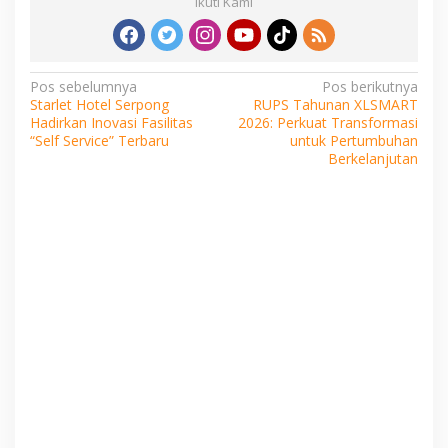
Ikuti Kami
Navigasi
Pos sebelumnya
Pos berikutnya
Starlet Hotel Serpong
RUPS Tahunan XLSMART
pos
Hadirkan Inovasi Fasilitas
2026: Perkuat Transformasi
“Self Service” Terbaru
untuk Pertumbuhan
Berkelanjutan