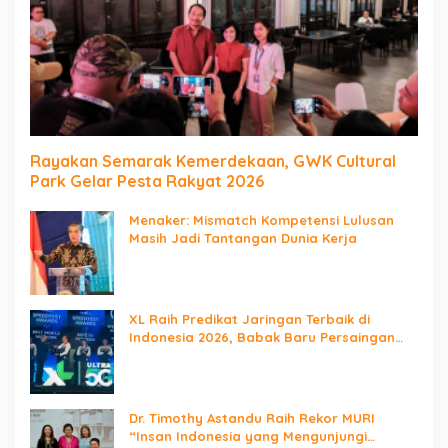
Rayakan Semarak Kemerdekaan, GWK Cultural
Park Gelar Pesta Rakyat 2026
Menaker: Mismatch Kompetensi Lulusan
Masih Jadi Tantangan Dunia Kerja
XL Raih Predikat Jaringan Terbaik di
Indonesia 2026, Babak Baru Persaingan
Jaringan Nasional!
Dr. Timothy Astandu Raih Rekor MURI
“Insan Indonesia yang Mengunjungi