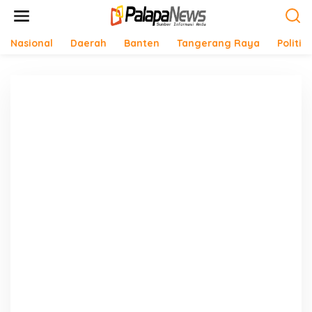
Lewati
ke
konten
Nasional
Daerah
Banten
Tangerang Raya
Politik