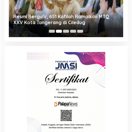
ng
Resmi Bergulir, 651 Kafilah Ramaikan MTQ
D
XXV Kota Tangerang di Ciledug
2
Mi