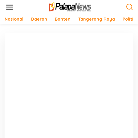
Lewati
ke
konten
Nasional
Daerah
Banten
Tangerang Raya
Politik