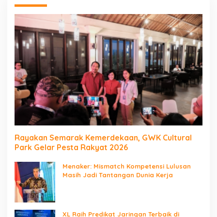
Rayakan Semarak Kemerdekaan, GWK Cultural
Park Gelar Pesta Rakyat 2026
Menaker: Mismatch Kompetensi Lulusan
Masih Jadi Tantangan Dunia Kerja
XL Raih Predikat Jaringan Terbaik di