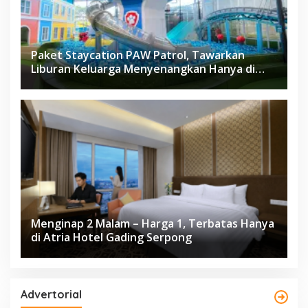
Paket Staycation PAW Patrol, Tawarkan
Liburan Keluarga Menyenangkan Hanya di
Herloom Hotel BSD
Menginap 2 Malam – Harga 1, Terbatas Hanya
di Atria Hotel Gading Serpong
Advertorial