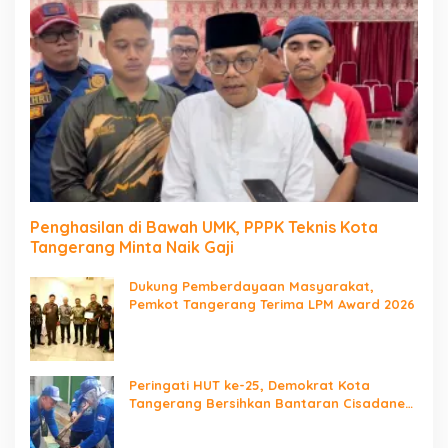
Penghasilan di Bawah UMK, PPPK Teknis Kota
Tangerang Minta Naik Gaji
Dukung Pemberdayaan Masyarakat,
Pemkot Tangerang Terima LPM Award 2026
Peringati HUT ke-25, Demokrat Kota
Tangerang Bersihkan Bantaran Cisadane
dan Tanam Pohon