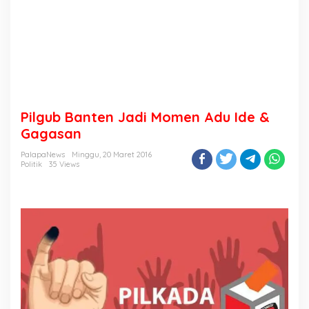
Pilgub Banten Jadi Momen Adu Ide &
Gagasan
PalapaNews
Minggu, 20 Maret 2016
Politik
35 Views