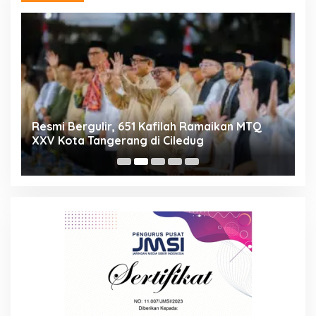
ng
Resmi Bergulir, 651 Kafilah Ramaikan MTQ
D
XXV Kota Tangerang di Ciledug
2
Mi