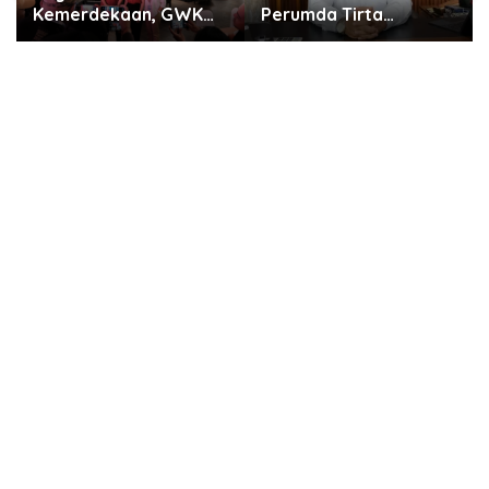
Perumda Tirta
Kompetensi Lulusan
Benteng, Biaya
Masih Jadi Tantangan
Sambungan Baru Air
Dunia Kerja
Bersih Cuma Rp237
Ribu