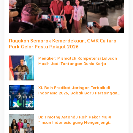
Rayakan Semarak Kemerdekaan, GWK Cultural
Park Gelar Pesta Rakyat 2026
Menaker: Mismatch Kompetensi Lulusan
Masih Jadi Tantangan Dunia Kerja
XL Raih Predikat Jaringan Terbaik di
Indonesia 2026, Babak Baru Persaingan
Jaringan Nasional!
Dr. Timothy Astandu Raih Rekor MURI
“Insan Indonesia yang Mengunjungi
Negara Berdaulat Terbanyak”