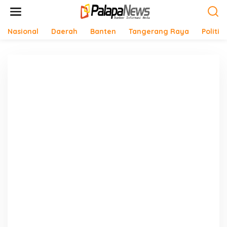
Lewati
ke
konten
Nasional
Daerah
Banten
Tangerang Raya
Politik