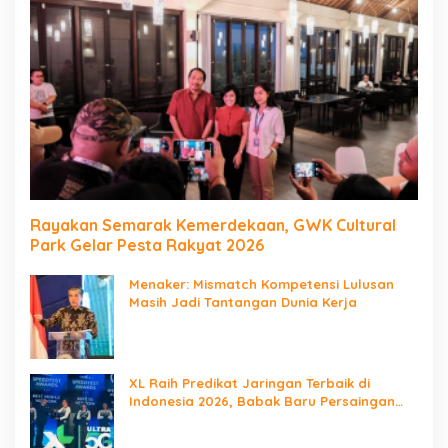
Rayakan Semarak Kemerdekaan, GWK Cultural
Park Gelar Pesta Rakyat 2026
Menaker: Mismatch Kompetensi Lulusan
Masih Jadi Tantangan Dunia Kerja
XL Raih Predikat Jaringan Terbaik di
Indonesia 2026, Babak Baru Persaingan
Jaringan Nasional!