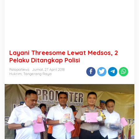
Layani Threesome Lewat Medsos, 2
Pelaku Ditangkap Polisi
PalapaNews
Jumat, 27 April 2018
Hukrim
,
Tangerang Raya