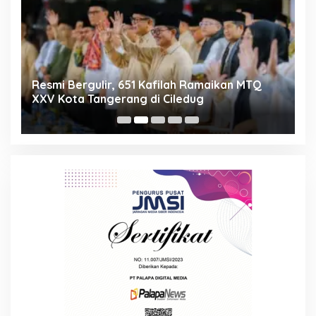
ng
Resmi Bergulir, 651 Kafilah Ramaikan MTQ
D
XXV Kota Tangerang di Ciledug
2
Mi