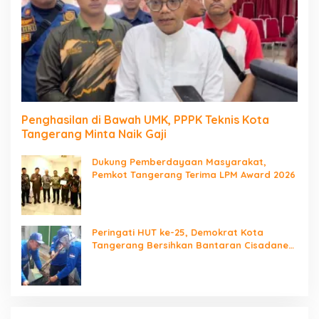
Penghasilan di Bawah UMK, PPPK Teknis Kota
Tangerang Minta Naik Gaji
Dukung Pemberdayaan Masyarakat,
Pemkot Tangerang Terima LPM Award 2026
Peringati HUT ke-25, Demokrat Kota
Tangerang Bersihkan Bantaran Cisadane
dan Tanam Pohon