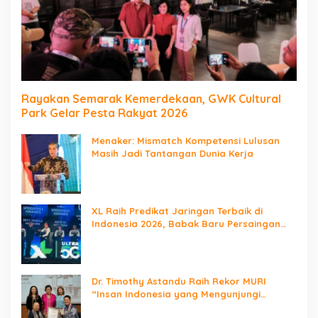
Rayakan Semarak Kemerdekaan, GWK Cultural
Park Gelar Pesta Rakyat 2026
Menaker: Mismatch Kompetensi Lulusan
Masih Jadi Tantangan Dunia Kerja
XL Raih Predikat Jaringan Terbaik di
Indonesia 2026, Babak Baru Persaingan
Jaringan Nasional!
Dr. Timothy Astandu Raih Rekor MURI
“Insan Indonesia yang Mengunjungi
Negara Berdaulat Terbanyak”