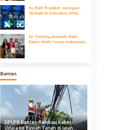
XL Raih Predikat Jaringan
Terbaik di Indonesia 2026,
Babak Baru Persaingan
Jaringan Nasional!
Dr. Timothy Astandu Raih
Rekor MURI “Insan Indonesia
yang Mengunjungi Negara
Berdaulat Terbanyak”
Banten
DPUPR Banten Relokasi Kabel
Udara ke Bawah Tanah di Jalan