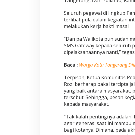
Tangerang, Ivan Yulianto, Kami
Seluruh pegawai di lingkup Pe
terlibat pula dalam kegiatan in
melakukan kerja bakti masal.
“Dan pa Walikota pun sudah m
SMS Gateway kepada seluruh p
dipelaksanaannya nanti,” tegas 
Baca :
Warga Kota Tangerang D
Terpisah, Ketua Komunitas Ped
Rozi berharap bakal tercipta ja
yang baik antara masyarakat, 
tersebut. Sehingga, pesan keg
kepada masyarakat.
“Tak kalah pentingnya adalah, 
agar generasi saat ini mampu 
bagi kotanya. Dimana, pada ak