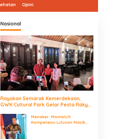
sehatan
Opini
Nasional
Rayakan Semarak Kemerdekaan,
GWK Cultural Park Gelar Pesta Rakyat
2026
Menaker: Mismatch
Kompetensi Lulusan Masih
Jadi Tantangan Dunia Kerja