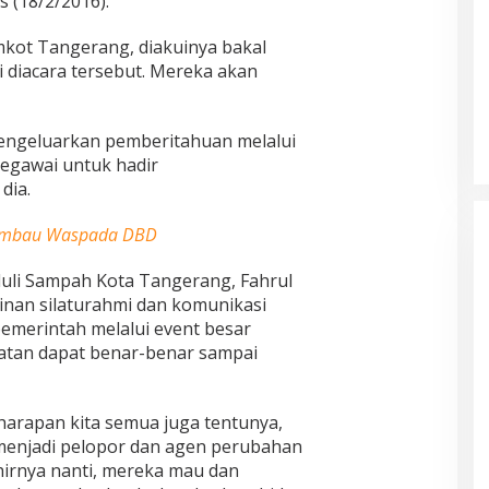
s (18/2/2016).
mkot Tangerang, diakuinya bakal
ti diacara tersebut. Mereka akan
engeluarkan pemberitahuan melalui
egawai untuk hadir
dia.
iimbau Waspada DBD
uli Sampah Kota Tangerang, Fahrul
linan silaturahmi dan komunikasi
pemerintah melalui event besar
iatan dapat benar-benar sampai
harapan kita semua juga tentunya,
menjadi pelopor dan agen perubahan
hirnya nanti, mereka mau dan