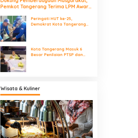
Dukung Pemberdayaan Masyarakat,
Pemkot Tangerang Terima LPM Award
2026
Peringati HUT ke-25,
Demokrat Kota Tangerang
Bersihkan Bantaran Cisadane
dan Tanam Pohon
Kota Tangerang Masuk 6
Besar Penilaian PTSP dan
Percepatan Berusaha
Nasional
Wisata & Kuliner