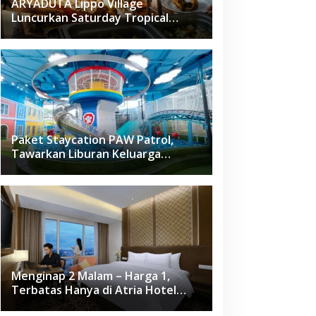
ARYADUTA Lippo Village
Luncurkan Saturday Tropical
Brunch
Paket Staycation PAW Patrol,
Tawarkan Liburan Keluarga
Menyenangkan Hanya di Herloom
Hotel BSD
Menginap 2 Malam – Harga 1,
Terbatas Hanya di Atria Hotel
Gading Serpong