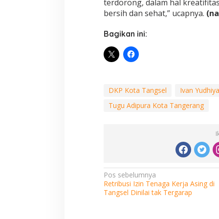
terdorong, dalam hal kreatifit
bersih dan sehat,” ucapnya.
(na
Bagikan ini:
DKP Kota Tangsel
Ivan Yudhiy
Tugu Adipura Kota Tangerang
I
Navigasi
Pos sebelumnya
Retribusi Izin Tenaga Kerja Asing di
pos
Tangsel Dinilai tak Tergarap