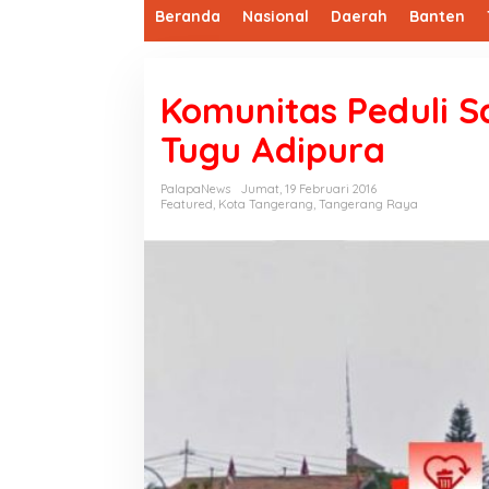
Beranda
Nasional
Daerah
Banten
Komunitas Peduli 
Tugu Adipura
PalapaNews
Jumat, 19 Februari 2016
Featured
,
Kota Tangerang
,
Tangerang Raya