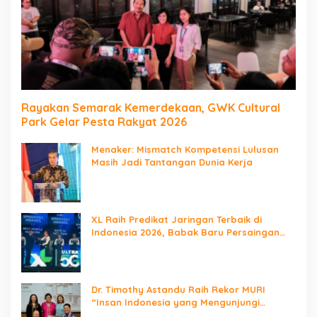
Rayakan Semarak Kemerdekaan, GWK Cultural
Park Gelar Pesta Rakyat 2026
Menaker: Mismatch Kompetensi Lulusan
Masih Jadi Tantangan Dunia Kerja
XL Raih Predikat Jaringan Terbaik di
Indonesia 2026, Babak Baru Persaingan
Jaringan Nasional!
Dr. Timothy Astandu Raih Rekor MURI
“Insan Indonesia yang Mengunjungi
Negara Berdaulat Terbanyak”