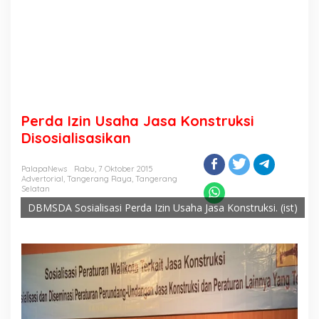
Perda Izin Usaha Jasa Konstruksi
Disosialisasikan
PalapaNews
Rabu, 7 Oktober 2015
Advertorial
,
Tangerang Raya
,
Tangerang
Selatan
DBMSDA Sosialisasi Perda Izin Usaha Jasa Konstruksi. (ist)