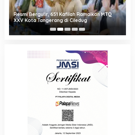
ng
Resmi Bergulir, 651 Kafilah Ramaikan MTQ
D
XXV Kota Tangerang di Ciledug
2
Mi