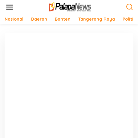
Lewati
ke
konten
Nasional
Daerah
Banten
Tangerang Raya
Politik