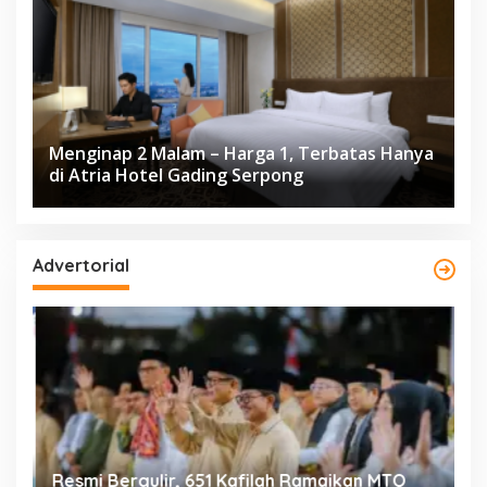
Menginap 2 Malam – Harga 1, Terbatas Hanya
di Atria Hotel Gading Serpong
Advertorial
ng
Resmi Bergulir, 651 Kafilah Ramaikan MTQ
D