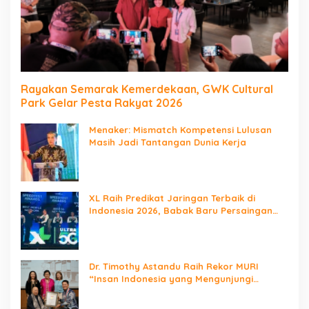
Rayakan Semarak Kemerdekaan, GWK Cultural
Park Gelar Pesta Rakyat 2026
Menaker: Mismatch Kompetensi Lulusan
Masih Jadi Tantangan Dunia Kerja
XL Raih Predikat Jaringan Terbaik di
Indonesia 2026, Babak Baru Persaingan
Jaringan Nasional!
Dr. Timothy Astandu Raih Rekor MURI
“Insan Indonesia yang Mengunjungi
Negara Berdaulat Terbanyak”