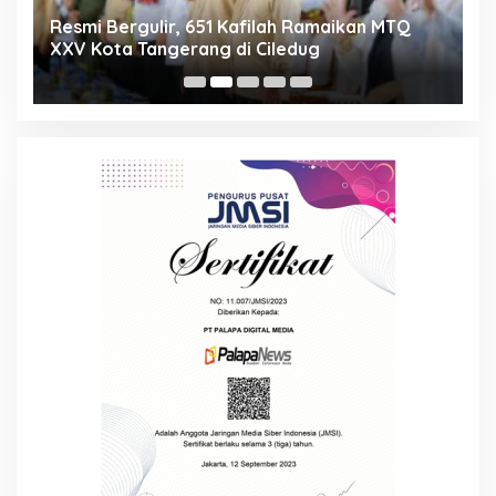
ng
Resmi Bergulir, 651 Kafilah Ramaikan MTQ
D
XXV Kota Tangerang di Ciledug
2
Mi