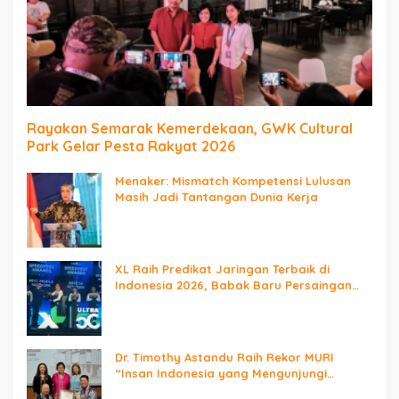
Rayakan Semarak Kemerdekaan, GWK Cultural
Park Gelar Pesta Rakyat 2026
Menaker: Mismatch Kompetensi Lulusan
Masih Jadi Tantangan Dunia Kerja
XL Raih Predikat Jaringan Terbaik di
Indonesia 2026, Babak Baru Persaingan
Jaringan Nasional!
Dr. Timothy Astandu Raih Rekor MURI
“Insan Indonesia yang Mengunjungi
Negara Berdaulat Terbanyak”