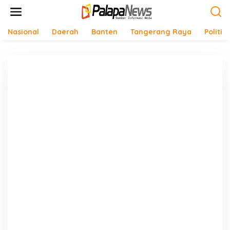
Lewati
ke
konten
Nasional
Daerah
Banten
Tangerang Raya
Politik