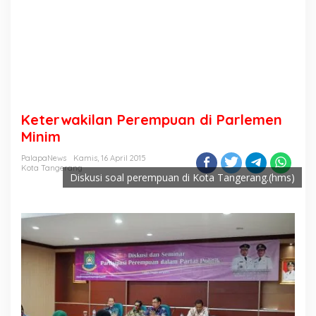
Keterwakilan Perempuan di Parlemen
Minim
PalapaNews
Kamis, 16 April 2015
Kota Tangerang
Diskusi soal perempuan di Kota Tangerang.(hms)