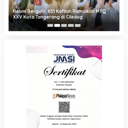
ng
Resmi Bergulir, 651 Kafilah Ramaikan MTQ
D
XXV Kota Tangerang di Ciledug
2
Mi