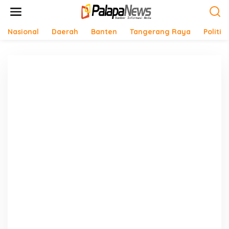
Lewati
ke
konten
Nasional
Daerah
Banten
Tangerang Raya
Politik