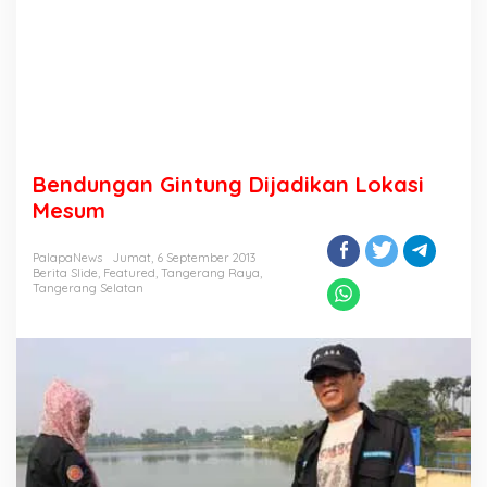
Bendungan Gintung Dijadikan Lokasi
Mesum
PalapaNews
Jumat, 6 September 2013
Berita Slide
,
Featured
,
Tangerang Raya
,
Tangerang Selatan