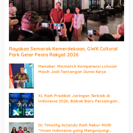
Rayakan Semarak Kemerdekaan, GWK Cultural
Park Gelar Pesta Rakyat 2026
Menaker: Mismatch Kompetensi Lulusan
Masih Jadi Tantangan Dunia Kerja
XL Raih Predikat Jaringan Terbaik di
Indonesia 2026, Babak Baru Persaingan
Jaringan Nasional!
Dr. Timothy Astandu Raih Rekor MURI
“Insan Indonesia yang Mengunjungi