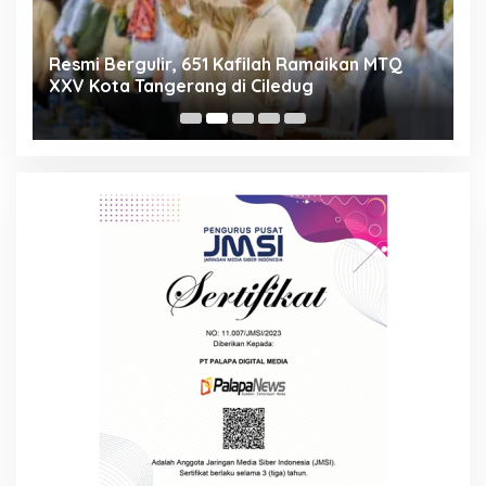
ng
Resmi Bergulir, 651 Kafilah Ramaikan MTQ
D
XXV Kota Tangerang di Ciledug
2
Mi