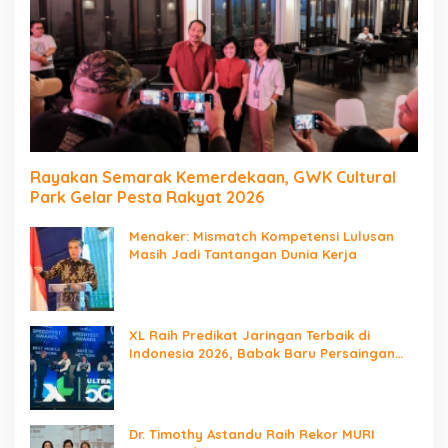
Rayakan Semarak Kemerdekaan, GWK Cultural
Park Gelar Pesta Rakyat 2026
Menaker: Mismatch Kompetensi Lulusan
Masih Jadi Tantangan Dunia Kerja
XL Raih Predikat Jaringan Terbaik di
Indonesia 2026, Babak Baru Persaingan
Jaringan Nasional!
Dr. Timothy Astandu Raih Rekor MURI