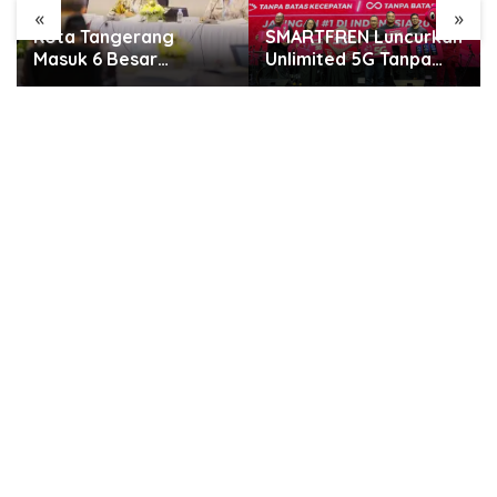
«
»
SMARTFREN Luncurkan
Rayakan Semarak
Unlimited 5G Tanpa
Kemerdekaan, GWK
Batas di Semarang
Cultural Park Gelar
Pesta Rakyat 2026