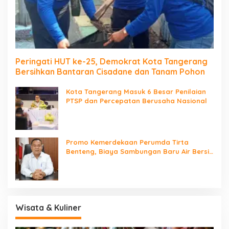
Peringati HUT ke-25, Demokrat Kota Tangerang
Bersihkan Bantaran Cisadane dan Tanam Pohon
Kota Tangerang Masuk 6 Besar Penilaian
PTSP dan Percepatan Berusaha Nasional
Promo Kemerdekaan Perumda Tirta
Benteng, Biaya Sambungan Baru Air Bersih
Cuma Rp237 Ribu
Wisata & Kuliner