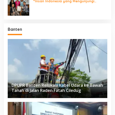
“Insan Indonesia yang Mengunjungi
Negara Berdaulat Terbanyak”
Banten
DPUPR Banten Relokasi Kabel Udara ke Bawah
Tanah di Jalan Raden Fatah Ciledug