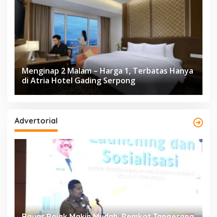
Menginap 2 Malam – Harga 1, Terbatas Hanya
di Atria Hotel Gading Serpong
Advertorial
ng
Resmi Bergulir, 651 Kafilah Ramaikan MTQ
D