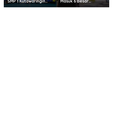
Masuk 6 Besar
Unlimited 5G Tanpa
Penilaian PTSP dan
Batas di Semarang
Percepatan Berusaha
Nasional