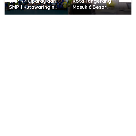
Kota Tangerang
SMARTFREN Luncurkan
Masuk 6 Besar
Unlimited 5G Tanpa
Penilaian PTSP dan
Batas di Semarang
Percepatan Berusaha
Nasional