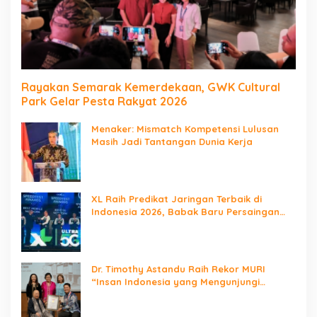
Rayakan Semarak Kemerdekaan, GWK Cultural
Park Gelar Pesta Rakyat 2026
Menaker: Mismatch Kompetensi Lulusan
Masih Jadi Tantangan Dunia Kerja
XL Raih Predikat Jaringan Terbaik di
Indonesia 2026, Babak Baru Persaingan
Jaringan Nasional!
Dr. Timothy Astandu Raih Rekor MURI
“Insan Indonesia yang Mengunjungi
Negara Berdaulat Terbanyak”