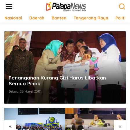
Lewati
ke
konten
Nasional
Daerah
Banten
Tangerang Raya
Politik
Penanganan Kurang Gizi Harus Libatkan
Semua Pihak
Selasa, 26 Maret 2013
«
»