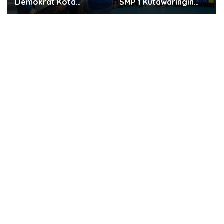
SMP 1 Kutawaringin
Masuk 6 Besar
Juara Puncak PLN
Penilaian PTSP dan
Mobile Jalan Juara
Percepatan Berusaha
JEVA Spike Nation
Nasional
2026