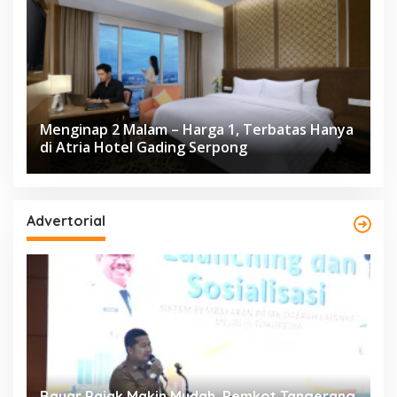
Menginap 2 Malam – Harga 1, Terbatas Hanya
di Atria Hotel Gading Serpong
Advertorial
ng
Resmi Bergulir, 651 Kafilah Ramaikan MTQ
D