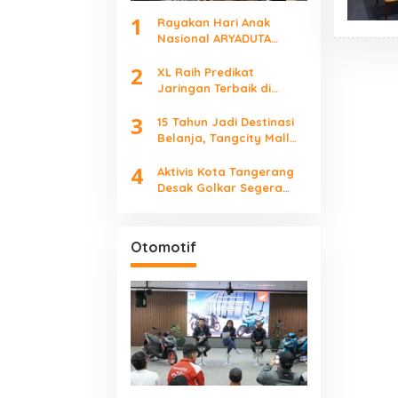
1
Rayakan Hari Anak
Nasional ARYADUTA
Lippo Village Ajak
2
Keluarga
XL Raih Predikat
Jaringan Terbaik di
Indonesia 2026, Babak
3
Baru Persaingan
15 Tahun Jadi Destinasi
Jaringan Nasional!
Belanja, Tangcity Mall
Perkuat Ekosistem Ritel
4
Lewat Event dan
Aktivis Kota Tangerang
Komunitas
Desak Golkar Segera
Tetapkan Ketua DPRD
Pengganti
Otomotif