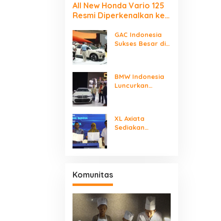
All New Honda Vario 125
Resmi Diperkenalkan ke
Publik Jakarta–
Tangerang
GAC Indonesia
Sukses Besar di
GIIAS 2025, AION
UT Jadi Mobil
Listrik Terlaris
BMW Indonesia
dan Terfavorit
Luncurkan
Sedan Sporty
Legendaris BMW
320i M Sport,
XL Axiata
Ada Penawaran
Sediakan
Istimewa untuk
Layanan ICT
Model Termewah
Dukung Industri
Mobil Listrik
Nasional
Komunitas