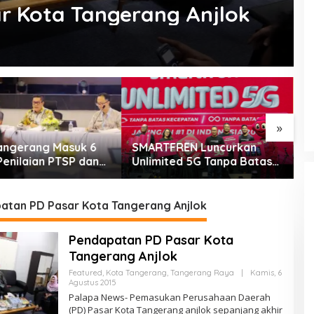
r Kota Tangerang Anjlok
»
REN Luncurkan
Dukung Pemberdayaan
P
ted 5G Tanpa Batas
Masyarakat, Pemkot
D
arang
Tangerang Terima LPM
B
Award 2026
C
atan PD Pasar Kota Tangerang Anjlok
Pendapatan PD Pasar Kota
Tangerang Anjlok
Featured
,
Kota Tangerang
,
Tangerang Raya
|
Kamis, 6
Oleh
Agustus 2015
PalapaNews
Palapa News- Pemasukan Perusahaan Daerah
(PD) Pasar Kota Tangerang anjlok sepanjang akhir