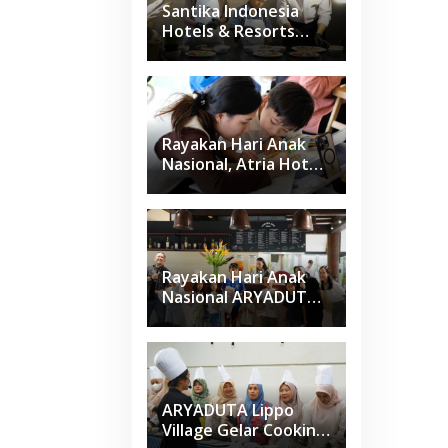
Santika Indonesia
Hotels & Resorts
Kenalkan Dunia
Perhotelan Kepada
Anak-anak Asuhan
SOS Children’s
Villages di Indonesia
Rayakan Hari Anak
Nasional, Atria Hotel
Gading Serpong
Gelar Family Coloring
Competition
Rayakan Hari Anak
Nasional ARYADUTA
Lippo Village Ajak
Keluarga
ARYADUTA Lippo
Village Gelar Cooking