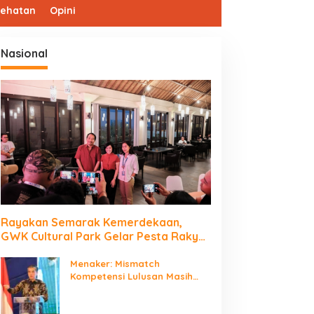
sehatan
Opini
Nasional
Rayakan Semarak Kemerdekaan,
GWK Cultural Park Gelar Pesta Rakyat
2026
Menaker: Mismatch
Kompetensi Lulusan Masih
Jadi Tantangan Dunia Kerja