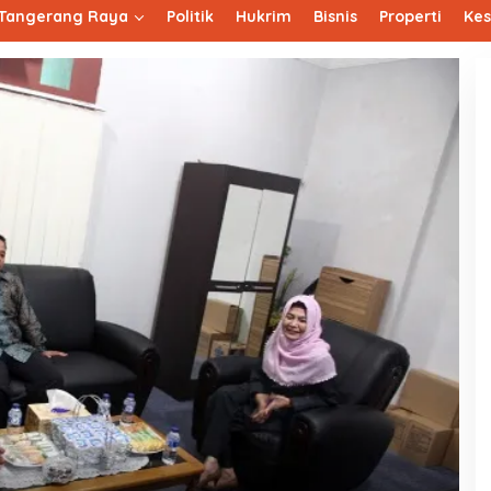
Tangerang Raya
Politik
Hukrim
Bisnis
Properti
Ke