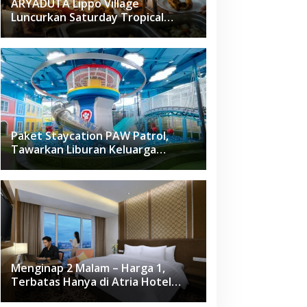
ARYADUTA Lippo Village
Luncurkan Saturday Tropical
Brunch
Paket Staycation PAW Patrol,
Tawarkan Liburan Keluarga
Menyenangkan Hanya di Herloom
Hotel BSD
Menginap 2 Malam – Harga 1,
Terbatas Hanya di Atria Hotel
Gading Serpong