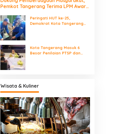
Dukung Pemberdayaan Masyarakat,
Pemkot Tangerang Terima LPM Award
2026
Peringati HUT ke-25,
Demokrat Kota Tangerang
Bersihkan Bantaran Cisadane
dan Tanam Pohon
Kota Tangerang Masuk 6
Besar Penilaian PTSP dan
Percepatan Berusaha
Nasional
Wisata & Kuliner