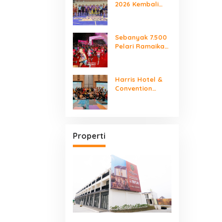
2026 Kembali
2026
Digelar “Laga
Para Juara”
Sebanyak 7.500
Pelari Ramaikan
SMARTFREN RUN
2026
Harris Hotel &
Convention
Serpong Gelar
“Women Make It
Mindfully”
International
Yoga Day
Properti