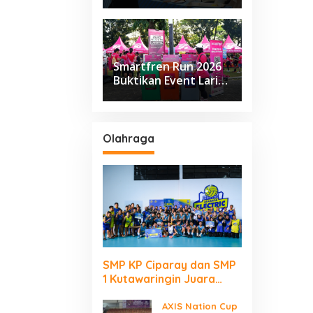
Class Sapta Rasa
Smartfren Run 2026
Buktikan Event Lari
Besar Berjalan Tanpa
Kirim Sampah ke TPA
Olahraga
SMP KP Ciparay dan SMP
1 Kutawaringin Juara
Puncak PLN Mobile Jalan
Juara JEVA Spike Nation
AXIS Nation Cup