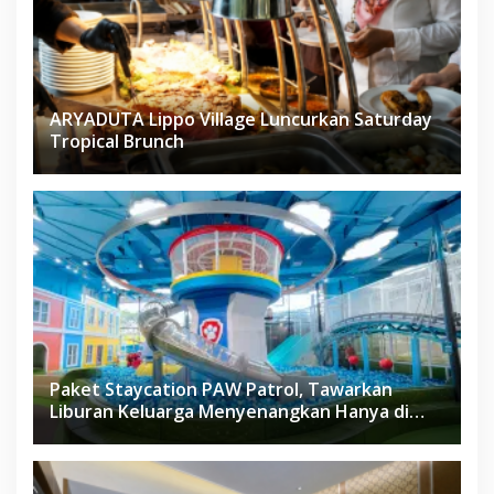
ARYADUTA Lippo Village Luncurkan Saturday
Tropical Brunch
Paket Staycation PAW Patrol, Tawarkan
Liburan Keluarga Menyenangkan Hanya di
Herloom Hotel BSD