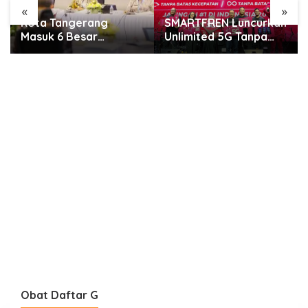
«
»
SMARTFREN Luncurkan
Rayakan Semarak
Unlimited 5G Tanpa
Kemerdekaan, GWK
Batas di Semarang
Cultural Park Gelar
Pesta Rakyat 2026
Obat Daftar G