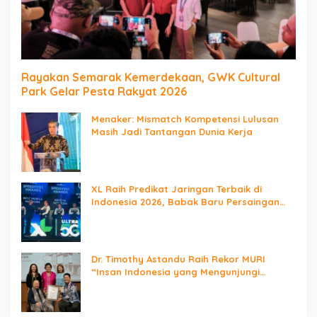
Rayakan Semarak Kemerdekaan, GWK Cultural
Park Gelar Pesta Rakyat 2026
Menaker: Mismatch Kompetensi Lulusan
Masih Jadi Tantangan Dunia Kerja
XL Raih Predikat Jaringan Terbaik di
Indonesia 2026, Babak Baru Persaingan
Jaringan Nasional!
Dr. Timothy Astandu Raih Rekor MURI
“Insan Indonesia yang Mengunjungi
Negara Berdaulat Terbanyak”