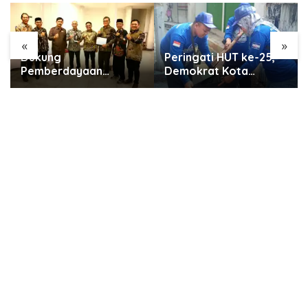
«
»
Peringati HUT ke-25,
SMP KP Ciparay dan
Demokrat Kota
SMP 1 Kutawaringin
Tangerang Bersihkan
Juara Puncak PLN
Bantaran Cisadane
Mobile Jalan Juara
dan Tanam Pohon
JEVA Spike Nation
2026