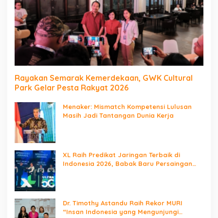
Rayakan Semarak Kemerdekaan, GWK Cultural
Park Gelar Pesta Rakyat 2026
Menaker: Mismatch Kompetensi Lulusan
Masih Jadi Tantangan Dunia Kerja
XL Raih Predikat Jaringan Terbaik di
Indonesia 2026, Babak Baru Persaingan
Jaringan Nasional!
Dr. Timothy Astandu Raih Rekor MURI
“Insan Indonesia yang Mengunjungi