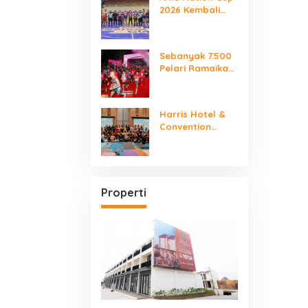
2026 Kembali
2026
Digelar “Laga
Para Juara”
Sebanyak 7.500
Pelari Ramaikan
SMARTFREN RUN
2026
Harris Hotel &
Convention
Serpong Gelar
“Women Make It
Mindfully”
International
Yoga Day
Properti