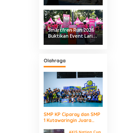
Class Sapta Rasa
Smartfren Run 2026
Buktikan Event Lari
Besar Berjalan Tanpa
Kirim Sampah ke TPA
Olahraga
SMP KP Ciparay dan SMP
1 Kutawaringin Juara
Puncak PLN Mobile Jalan
Juara JEVA Spike Nation
AXIS Nation Cup