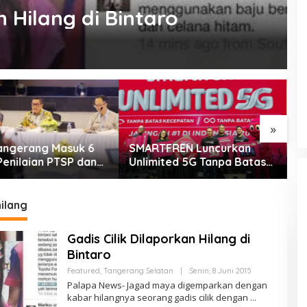
n Hilang di Bintaro
»
REN Luncurkan
Dukung Pemberdayaan
P
ted 5G Tanpa Batas
Masyarakat, Pemkot
D
arang
Tangerang Terima LPM
B
Award 2026
C
ilang
Gadis Cilik Dilaporkan Hilang di
Bintaro
Oleh
Featured
,
Tangerang Selatan
|
Senin, 8 Juni 2015
PalapaNews
Palapa News- Jagad maya digemparkan dengan
kabar hilangnya seorang gadis cilik dengan