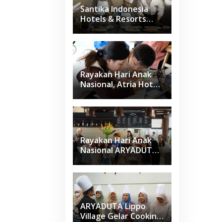
Santika Indonesia
Hotels & Resorts
Kenalkan Dunia
Perhotelan Kepada
Anak-anak Asuhan
SOS Children’s
Villages di Indonesia
Rayakan Hari Anak
Nasional, Atria Hotel
Gading Serpong
Gelar Family Coloring
Competition
Rayakan Hari Anak
Nasional ARYADUTA
Lippo Village Ajak
Keluarga
ARYADUTA Lippo
Village Gelar Cooking