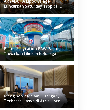
ARYADUTA Lippo Village
Luncurkan Saturday Tropical
Brunch
Paket Staycation PAW Patrol,
Tawarkan Liburan Keluarga
Menyenangkan Hanya di Herloom
Hotel BSD
Menginap 2 Malam – Harga 1,
Terbatas Hanya di Atria Hotel
Gading Serpong