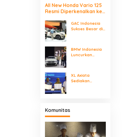
All New Honda Vario 125
Resmi Diperkenalkan ke
Publik Jakarta–
Tangerang
GAC Indonesia
Sukses Besar di
GIIAS 2025, AION
UT Jadi Mobil
Listrik Terlaris
BMW Indonesia
dan Terfavorit
Luncurkan
Sedan Sporty
Legendaris BMW
320i M Sport,
XL Axiata
Ada Penawaran
Sediakan
Istimewa untuk
Layanan ICT
Model Termewah
Dukung Industri
Mobil Listrik
Nasional
Komunitas