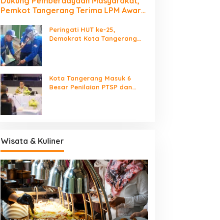
Dukung Pemberdayaan Masyarakat,
Pemkot Tangerang Terima LPM Award
2026
Peringati HUT ke-25,
Demokrat Kota Tangerang
Bersihkan Bantaran Cisadane
dan Tanam Pohon
Kota Tangerang Masuk 6
Besar Penilaian PTSP dan
Percepatan Berusaha
Nasional
Wisata & Kuliner