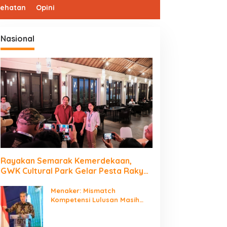
sehatan
Opini
Nasional
Rayakan Semarak Kemerdekaan,
GWK Cultural Park Gelar Pesta Rakyat
2026
Menaker: Mismatch
Kompetensi Lulusan Masih
Jadi Tantangan Dunia Kerja