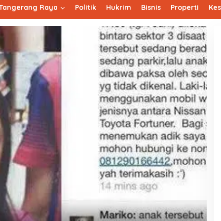
Tangerang Raya
Politik
Hukrim
Bisnis
Properti
Ke