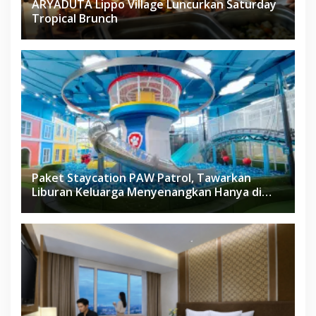
ARYADUTA Lippo Village Luncurkan Saturday
Tropical Brunch
Paket Staycation PAW Patrol, Tawarkan
Liburan Keluarga Menyenangkan Hanya di
Herloom Hotel BSD