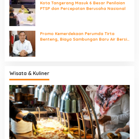
Kota Tangerang Masuk 6 Besar Penilaian
PTSP dan Percepatan Berusaha Nasional
Promo Kemerdekaan Perumda Tirta
Benteng, Biaya Sambungan Baru Air Bersih
Cuma Rp237 Ribu
Wisata & Kuliner