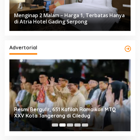
Menginap 2 Malam – Harga 1, Terbatas Hanya
di Atria Hotel Gading Serpong
Advertorial
ng
Resmi Bergulir, 651 Kafilah Ramaikan MTQ
D
XXV Kota Tangerang di Ciledug
2
Mi