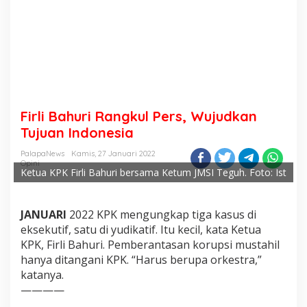
Firli Bahuri Rangkul Pers, Wujudkan
Tujuan Indonesia
PalapaNews
Kamis, 27 Januari 2022
Opini
Ketua KPK Firli Bahuri bersama Ketum JMSI Teguh. Foto: Ist
JANUARI
2022 KPK mengungkap tiga kasus di
eksekutif, satu di yudikatif. Itu kecil, kata Ketua
KPK, Firli Bahuri. Pemberantasan korupsi mustahil
hanya ditangani KPK. “Harus berupa orkestra,”
katanya.
————