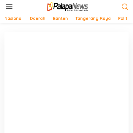
Lewati
ke
konten
Nasional
Daerah
Banten
Tangerang Raya
Politik