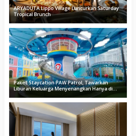
ARYADUTA Lippo Village Luncurkan Saturday
Tropical Brunch
Paket Staycation PAW Patrol, Tawarkan
Liburan Keluarga Menyenangkan Hanya di
Herloom Hotel BSD