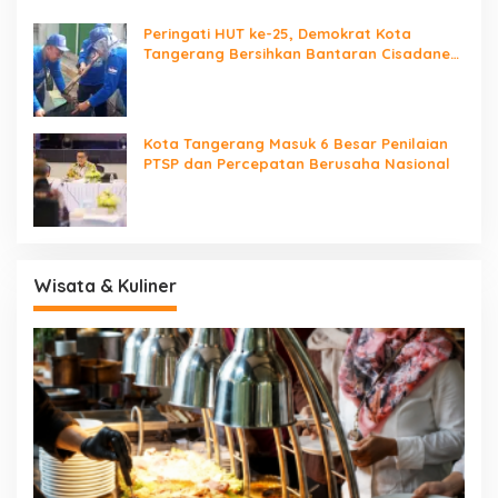
Peringati HUT ke-25, Demokrat Kota
Tangerang Bersihkan Bantaran Cisadane
dan Tanam Pohon
Kota Tangerang Masuk 6 Besar Penilaian
PTSP dan Percepatan Berusaha Nasional
Wisata & Kuliner