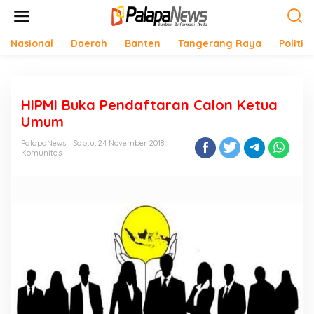
Lewati
ke
konten
Nasional
Daerah
Banten
Tangerang Raya
Politik
HIPMI Buka Pendaftaran Calon Ketua
Umum
PalapaNews
Sabtu, 24 November 2018
Komunitas