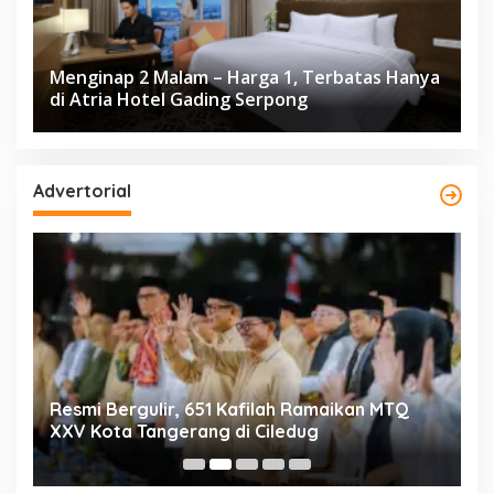
Menginap 2 Malam – Harga 1, Terbatas Hanya
di Atria Hotel Gading Serpong
Advertorial
ng
Resmi Bergulir, 651 Kafilah Ramaikan MTQ
D
XXV Kota Tangerang di Ciledug
2
Mi