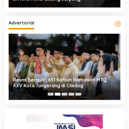
Advertorial
ng
Resmi Bergulir, 651 Kafilah Ramaikan MTQ
D
XXV Kota Tangerang di Ciledug
2
Mi