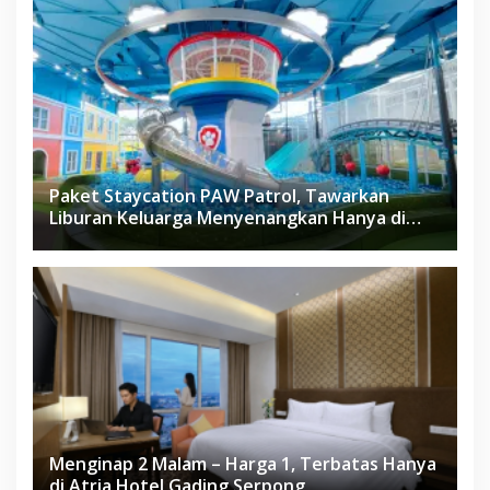
Paket Staycation PAW Patrol, Tawarkan
Liburan Keluarga Menyenangkan Hanya di
Herloom Hotel BSD
Menginap 2 Malam – Harga 1, Terbatas Hanya
di Atria Hotel Gading Serpong