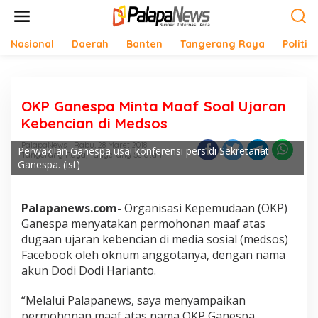
Lewati
ke
konten
Nasional
Daerah
Banten
Tangerang Raya
Politik
OKP Ganespa Minta Maaf Soal Ujaran
Kebencian di Medsos
PalapaNews
Rabu, 28 Maret 2018
Perwakilan Ganespa usai konferensi pers di Sekretariat
Tangerang Raya
,
Tangerang Selatan
Ganespa. (ist)
Palapanews.com-
Organisasi Kepemudaan (OKP)
Ganespa menyatakan permohonan maaf atas
dugaan ujaran kebencian di media sosial (medsos)
Facebook oleh oknum anggotanya, dengan nama
akun Dodi Dodi Harianto.
“Melalui Palapanews, saya menyampaikan
permohonan maaf atas nama OKP Ganespa.