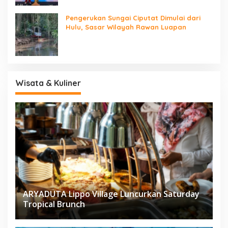
Pengerukan Sungai Ciputat Dimulai dari
Hulu, Sasar Wilayah Rawan Luapan
Wisata & Kuliner
ARYADUTA Lippo Village Luncurkan Saturday
Tropical Brunch