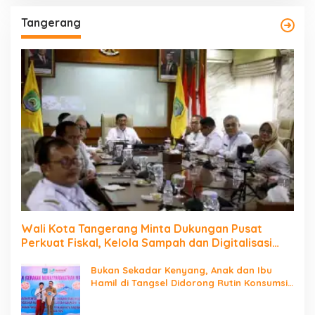
Tangerang
Wali Kota Tangerang Minta Dukungan Pusat
Perkuat Fiskal, Kelola Sampah dan Digitalisasi
Pemerintahan
Bukan Sekadar Kenyang, Anak dan Ibu
Hamil di Tangsel Didorong Rutin Konsumsi
Ikan