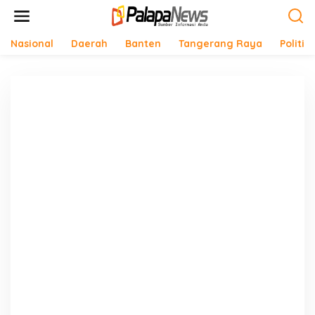
Lewati
ke
konten
Nasional
Daerah
Banten
Tangerang Raya
Politik