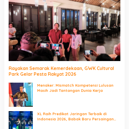
Rayakan Semarak Kemerdekaan, GWK Cultural
Park Gelar Pesta Rakyat 2026
Menaker: Mismatch Kompetensi Lulusan
Masih Jadi Tantangan Dunia Kerja
XL Raih Predikat Jaringan Terbaik di
Indonesia 2026, Babak Baru Persaingan
Jaringan Nasional!