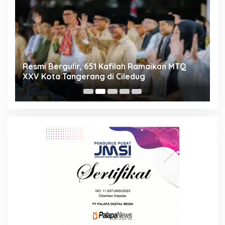
ng
Resmi Bergulir, 651 Kafilah Ramaikan MTQ
D
XXV Kota Tangerang di Ciledug
2
Mi