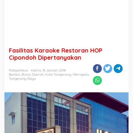
Fasilitas Karaoke Restoran HOP
Cipondoh Dipertanyakan
PalapaNews
Kamis, 18 Januari 2018
Banten
,
Bisnis
,
Daerah
,
Kota Tangerang
,
Metropolis
,
Tangerang Raya