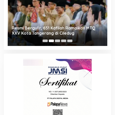
ng
Resmi Bergulir, 651 Kafilah Ramaikan MTQ
D
XXV Kota Tangerang di Ciledug
2
Mi