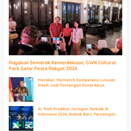
Rayakan Semarak Kemerdekaan, GWK Cultural
Park Gelar Pesta Rakyat 2026
Menaker: Mismatch Kompetensi Lulusan
Masih Jadi Tantangan Dunia Kerja
XL Raih Predikat Jaringan Terbaik di
Indonesia 2026, Babak Baru Persaingan
Jaringan Nasional!