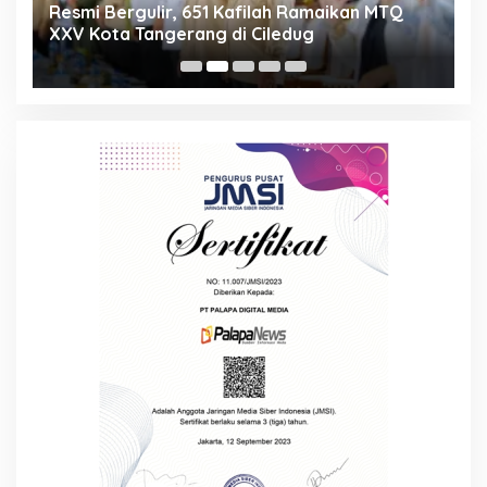
ng
Resmi Bergulir, 651 Kafilah Ramaikan MTQ
D
XXV Kota Tangerang di Ciledug
2
Mi