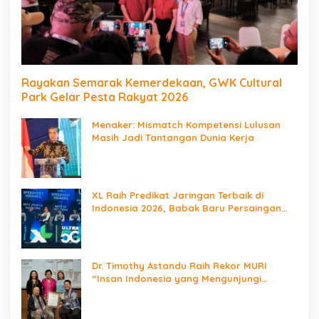
Rayakan Semarak Kemerdekaan, GWK Cultural
Park Gelar Pesta Rakyat 2026
Menaker: Mismatch Kompetensi Lulusan
Masih Jadi Tantangan Dunia Kerja
XL Raih Predikat Jaringan Terbaik di
Indonesia 2026, Babak Baru Persaingan
Jaringan Nasional!
Dr. Timothy Astandu Raih Rekor MURI
“Insan Indonesia yang Mengunjungi
Negara Berdaulat Terbanyak”