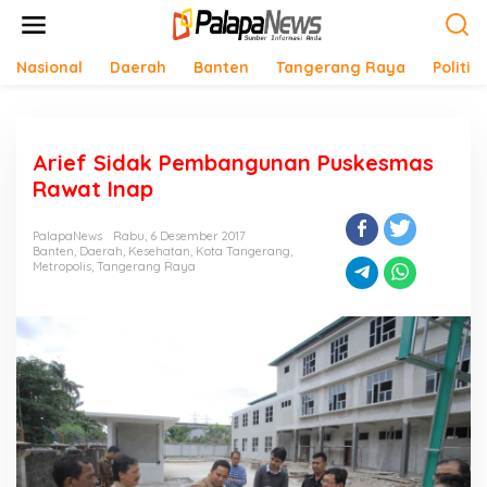
Lewati
ke
konten
Nasional
Daerah
Banten
Tangerang Raya
Politik
Arief Sidak Pembangunan Puskesmas
Rawat Inap
PalapaNews
Rabu, 6 Desember 2017
Banten
,
Daerah
,
Kesehatan
,
Kota Tangerang
,
Metropolis
,
Tangerang Raya