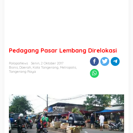
Pedagang Pasar Lembang Direlokasi
PalapaNews
Senin, 2 Oktober 2017
Bisnis
,
Daerah
,
Kota Tangerang
,
Metropolis
,
Tangerang Raya