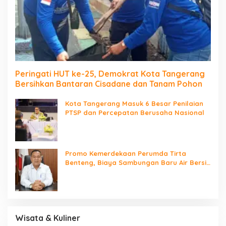
Peringati HUT ke-25, Demokrat Kota Tangerang
Bersihkan Bantaran Cisadane dan Tanam Pohon
Kota Tangerang Masuk 6 Besar Penilaian
PTSP dan Percepatan Berusaha Nasional
Promo Kemerdekaan Perumda Tirta
Benteng, Biaya Sambungan Baru Air Bersih
Cuma Rp237 Ribu
Wisata & Kuliner