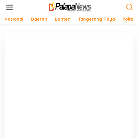
Lewati
ke
konten
Nasional
Daerah
Banten
Tangerang Raya
Politik