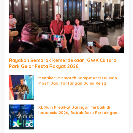
Rayakan Semarak Kemerdekaan, GWK Cultural
Park Gelar Pesta Rakyat 2026
Menaker: Mismatch Kompetensi Lulusan
Masih Jadi Tantangan Dunia Kerja
XL Raih Predikat Jaringan Terbaik di
Indonesia 2026, Babak Baru Persaingan
Jaringan Nasional!