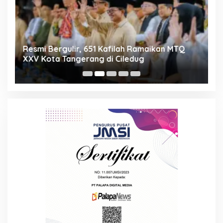
ng
Resmi Bergulir, 651 Kafilah Ramaikan MTQ
D
XXV Kota Tangerang di Ciledug
2
Mi