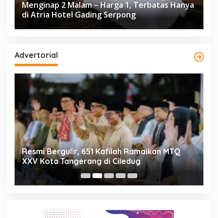
Menginap 2 Malam – Harga 1, Terbatas Hanya
di Atria Hotel Gading Serpong
Advertorial
ng
Resmi Bergulir, 651 Kafilah Ramaikan MTQ
D
XXV Kota Tangerang di Ciledug
2
Mi