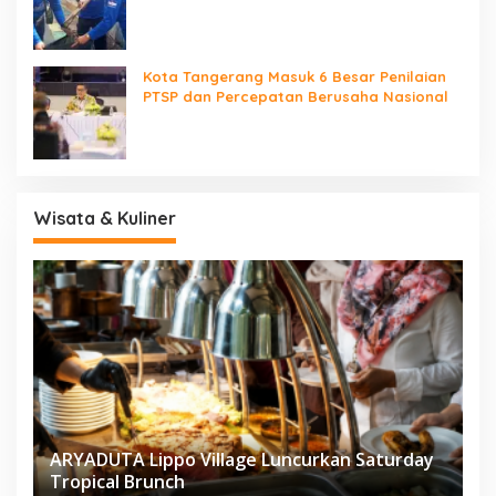
dan Tanam Pohon
Kota Tangerang Masuk 6 Besar Penilaian
PTSP dan Percepatan Berusaha Nasional
Wisata & Kuliner
ARYADUTA Lippo Village Luncurkan Saturday
Tropical Brunch