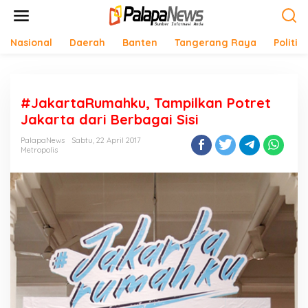
Lewati
ke
konten
Nasional
Daerah
Banten
Tangerang Raya
Politik
#JakartaRumahku, Tampilkan Potret
Jakarta dari Berbagai Sisi
PalapaNews
Sabtu, 22 April 2017
Metropolis