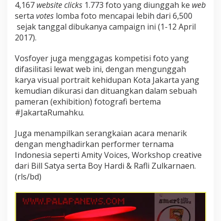
4,167
website cli
c
ks
1.773 foto yang diunggah ke
web
serta
votes
lomba foto mencapai lebih dari 6,500
sejak tanggal dibukanya campaign ini (1-12 April
2017).
Vosfoyer juga menggagas kompetisi foto yang
difasilitasi lewat web ini, dengan mengunggah
karya visual portrait kehidupan Kota Jakarta yang
kemudian dikurasi dan dituangkan dalam sebuah
pameran (exhibition) fotografi bertema
#JakartaRumahku.
Juga menampilkan serangkaian acara menarik
dengan menghadirkan performer ternama
Indonesia seperti Amity Voices, Workshop creative
dari Bill Satya serta Boy Hardi & Rafli Zulkarnaen.
(rls/bd)