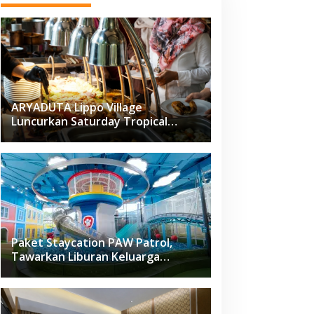
ARYADUTA Lippo Village
Luncurkan Saturday Tropical
Brunch
Paket Staycation PAW Patrol,
Tawarkan Liburan Keluarga
Menyenangkan Hanya di Herloom
Hotel BSD