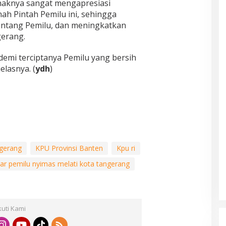
aknya sangat mengapresiasi
h Pintah Pemilu ini, sehingga
entang Pemilu, dan meningkatkan
gerang.
demi terciptanya Pemilu yang bersih
elasnya. (
ydh
)
gerang
KPU Provinsi Banten
Kpu ri
ar pemilu nyimas melati kota tangerang
kuti Kami