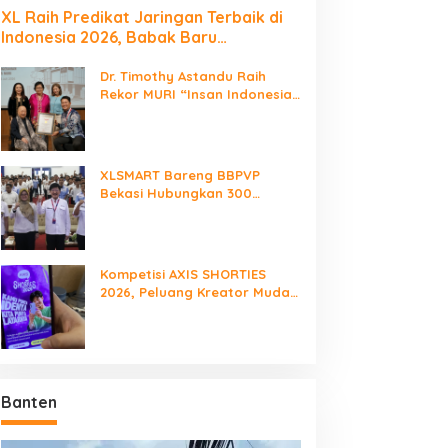
XL Raih Predikat Jaringan Terbaik di
Indonesia 2026, Babak Baru
Persaingan Jaringan Nasional!
Dr. Timothy Astandu Raih
Rekor MURI “Insan Indonesia
yang Mengunjungi Negara
Berdaulat Terbanyak”
XLSMART Bareng BBPVP
Bekasi Hubungkan 300
Talenta Muda, Buka Peluang
Karier Lewat Future Ready
Kompetisi AXIS SHORTIES
2026, Peluang Kreator Muda
Produksi Serial Micro-Drama
Banten