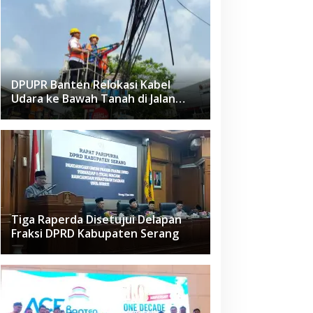
DPUPR Banten Relokasi Kabel
Udara ke Bawah Tanah di Jalan
Raden Fatah Ciledug
Tiga Raperda Disetujui Delapan
Fraksi DPRD Kabupaten Serang