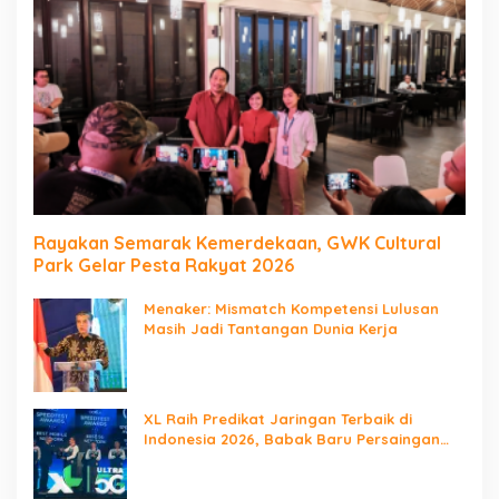
Rayakan Semarak Kemerdekaan, GWK Cultural
Park Gelar Pesta Rakyat 2026
Menaker: Mismatch Kompetensi Lulusan
Masih Jadi Tantangan Dunia Kerja
XL Raih Predikat Jaringan Terbaik di
Indonesia 2026, Babak Baru Persaingan
Jaringan Nasional!