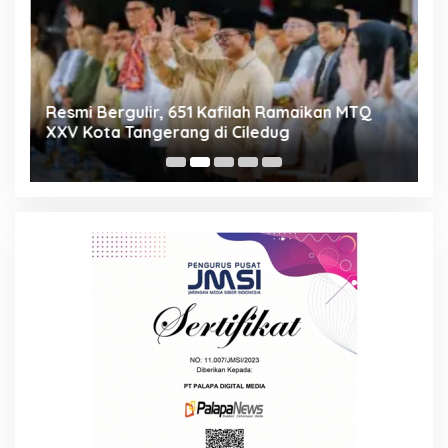
ng
Resmi Bergulir, 651 Kafilah Ramaikan MTQ
D
XXV Kota Tangerang di Ciledug
2
Mi