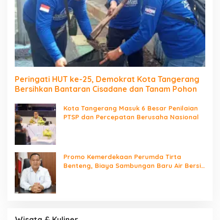
Peringati HUT ke-25, Demokrat Kota Tangerang
Bersihkan Bantaran Cisadane dan Tanam Pohon
Kota Tangerang Masuk 6 Besar Penilaian
PTSP dan Percepatan Berusaha Nasional
Promo Kemerdekaan Perumda Tirta
Benteng, Biaya Sambungan Baru Air Bersih
Cuma Rp237 Ribu
Wisata & Kuliner