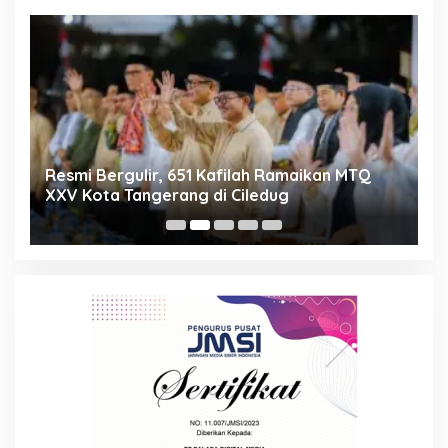
ng
Resmi Bergulir, 651 Kafilah Ramaikan MTQ
D
XXV Kota Tangerang di Ciledug
2
Mi