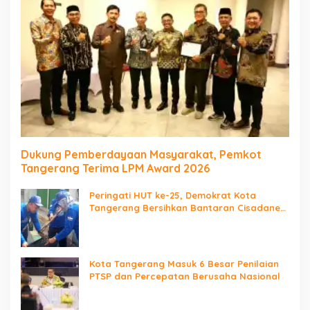
Dukung Pemberdayaan Masyarakat, Pemkot
Tangerang Terima LPM Award 2026
Peringati HUT ke-25, Demokrat Kota
Tangerang Bersihkan Bantaran Cisadane
dan Tanam Pohon
Kota Tangerang Masuk 6 Besar Penilaian
PTSP dan Percepatan Berusaha Nasional