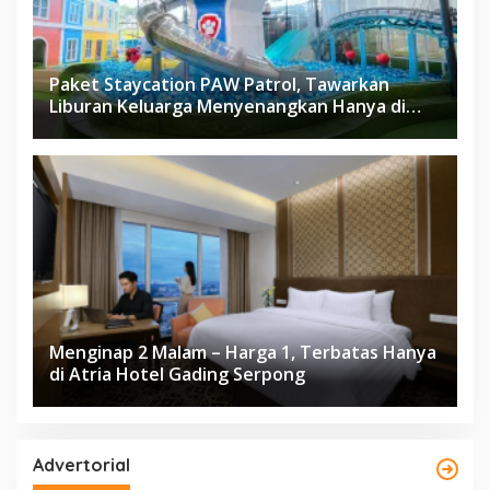
Paket Staycation PAW Patrol, Tawarkan
Liburan Keluarga Menyenangkan Hanya di
Herloom Hotel BSD
Menginap 2 Malam – Harga 1, Terbatas Hanya
di Atria Hotel Gading Serpong
Advertorial