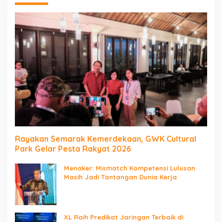
Rayakan Semarak Kemerdekaan, GWK Cultural
Park Gelar Pesta Rakyat 2026
Menaker: Mismatch Kompetensi Lulusan
Masih Jadi Tantangan Dunia Kerja
XL Raih Predikat Jaringan Terbaik di