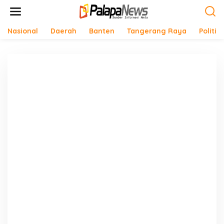
Lewati
ke
konten
Nasional
Daerah
Banten
Tangerang Raya
Politik