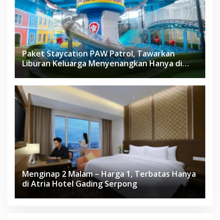
Paket Staycation PAW Patrol, Tawarkan
Liburan Keluarga Menyenangkan Hanya di
Herloom Hotel BSD
Menginap 2 Malam – Harga 1, Terbatas Hanya
di Atria Hotel Gading Serpong