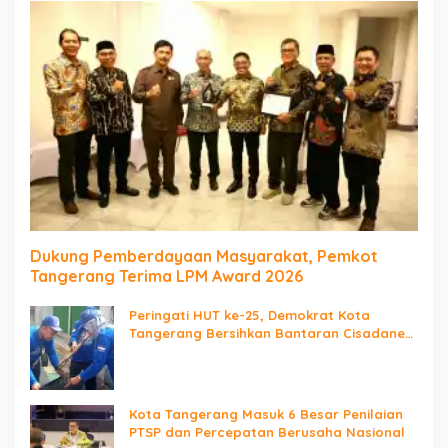
Dukung Pemberdayaan Masyarakat, Pemkot
Tangerang Terima LPM Award 2026
Peringati HUT ke-25, Demokrat Kota
Tangerang Bersihkan Bantaran Cisadane
dan Tanam Pohon
Kota Tangerang Masuk 6 Besar Penilaian
PTSP dan Percepatan Berusaha Nasional