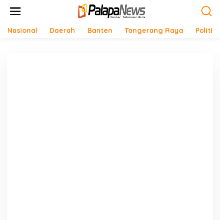
Lewati
ke
konten
Nasional
Daerah
Banten
Tangerang Raya
Politik