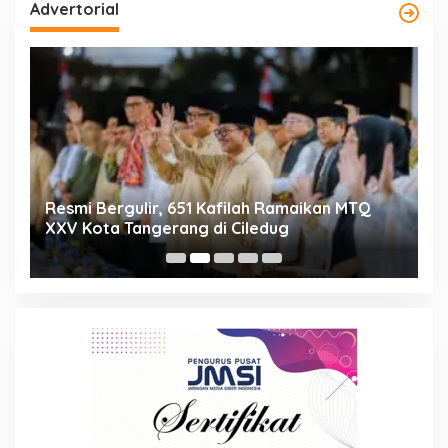
Advertorial
ng
Resmi Bergulir, 651 Kafilah Ramaikan MTQ
D
XXV Kota Tangerang di Ciledug
2
Mi