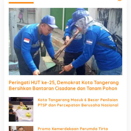
Peringati HUT ke-25, Demokrat Kota Tangerang
Bersihkan Bantaran Cisadane dan Tanam Pohon
Kota Tangerang Masuk 6 Besar Penilaian
PTSP dan Percepatan Berusaha Nasional
Promo Kemerdekaan Perumda Tirta