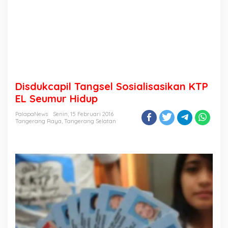
Disdukcapil Tangsel Sosialisasikan KTP
EL Seumur Hidup
PalapaNews
Senin, 15 Februari 2016
Tangerang Raya
,
Tangerang Selatan