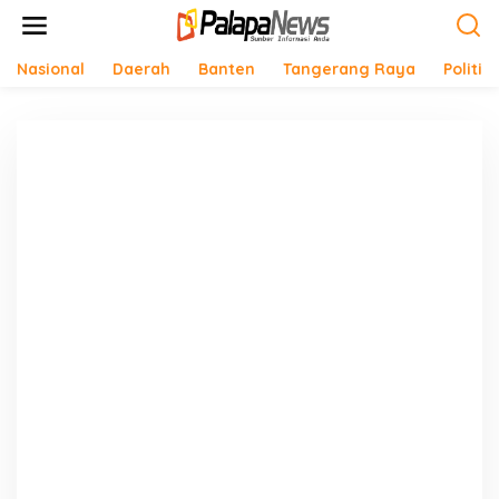
Lewati
ke
konten
Nasional
Daerah
Banten
Tangerang Raya
Politik