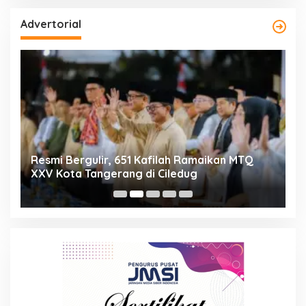
Advertorial
ng
Resmi Bergulir, 651 Kafilah Ramaikan MTQ
D
XXV Kota Tangerang di Ciledug
2
Mi