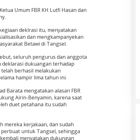
ng Ketua Umum FBR KH Lutfi Hasan dan
ny.
kegiaan deklrasi itu, menyatakan
sialisasikan dan mengkampanyekan
syarakat Betawi di Tangsel.
sebut, seluruh pengurus dan anggota
 deklarasi dukuangan terhadap
 telah berhasil melakukan
lama hampir lima tahun ini.
mad Barata mengatakan alasan FBR
kung Airin-Benyamin, karena saat
oleh duet petahana itu sudah
h mereka kerjakaan, dan sudah
perbuat untuk Tangsel, sehingga
ami kembali menyatakan dukungan