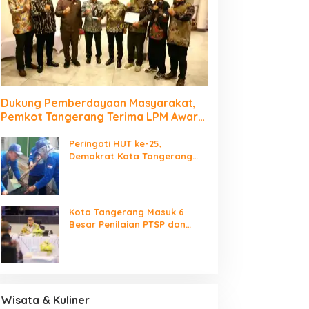
Dukung Pemberdayaan Masyarakat,
Pemkot Tangerang Terima LPM Award
2026
Peringati HUT ke-25,
Demokrat Kota Tangerang
Bersihkan Bantaran Cisadane
dan Tanam Pohon
Kota Tangerang Masuk 6
Besar Penilaian PTSP dan
Percepatan Berusaha
Nasional
Wisata & Kuliner