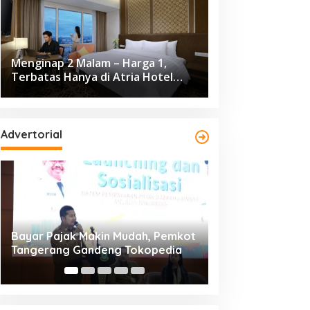
Menginap 2 Malam – Harga 1,
Terbatas Hanya di Atria Hotel
Gading Serpong
Advertorial
Resmi Bergulir, 651 Kafilah
Dikunjungi 139.68
Ramaikan MTQ XXV Kota
Cisadane 2026 C
Tangerang di Ciledug
Ekonomi Rp10,63 