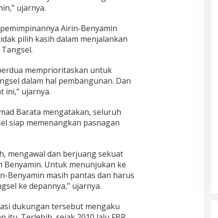
in,” ujarnya.
epemimpinannya Airin-Benyamin
tidak pilih kasih dalam menjalankan
Tangsel.
berdua memprioritaskan untuk
angsel dalam hal pembangunan. Dan
ini,” ujarnya.
mad Barata mengatakan, seluruh
gsel siap memenangkan pasnagan
ah, mengawal dan berjuang sekuat
n Benyamin. Untuk menunjukan ke
in-Benyamin masih pantas dan harus
sel ke depannya,” ujarnya.
larasi dukungan tersebut mengaku
itu. Terlebih, sejak 2010 lalu FBR