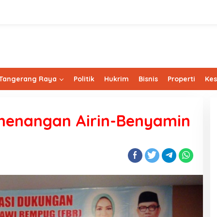
Tangerang Raya
Politik
Hukrim
Bisnis
Properti
Ke
menangan Airin-Benyamin