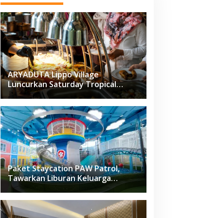
ARYADUTA Lippo Village
Luncurkan Saturday Tropical
Brunch
Paket Staycation PAW Patrol,
Tawarkan Liburan Keluarga
Menyenangkan Hanya di Herloom
Hotel BSD