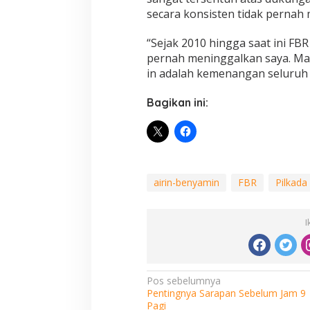
secara konsisten tidak pernah 
“Sejak 2010 hingga saat ini FBR
pernah meninggalkan saya. Maka
in adalah kemenangan seluruh 
Bagikan ini:
airin-benyamin
FBR
Pilkada
I
Navigasi
Pos sebelumnya
Pentingnya Sarapan Sebelum Jam 9
pos
Pagi