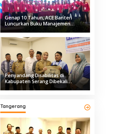
Genap 10 Tahun, ACE Banten
Luncurkan Buku Manajemen
Fasilitas
Penyandang Disabilitas di
Kabupaten Serang Dibekali
Pelatihan Pengolahan Hasil
Perikanan
Tangerang