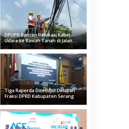
DPUPR Banten Relokasi Kabel
Udara ke Bawah Tanah di Jalan
Raden Fatah Ciledug
Tiga Raperda Disetujui Delapan
Fraksi DPRD Kabupaten Serang