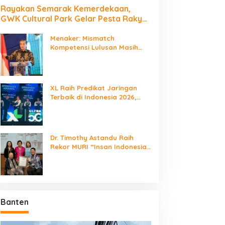
Rayakan Semarak Kemerdekaan,
GWK Cultural Park Gelar Pesta Rakyat
2026
Menaker: Mismatch
Kompetensi Lulusan Masih
Jadi Tantangan Dunia Kerja
XL Raih Predikat Jaringan
Terbaik di Indonesia 2026,
Babak Baru Persaingan
Jaringan Nasional!
Dr. Timothy Astandu Raih
Rekor MURI “Insan Indonesia
yang Mengunjungi Negara
Berdaulat Terbanyak”
Banten