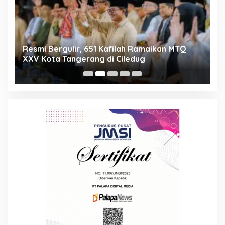
ng
Resmi Bergulir, 651 Kafilah Ramaikan MTQ
D
XXV Kota Tangerang di Ciledug
2
Mi