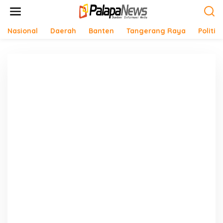
Lewati
ke
konten
Nasional
Daerah
Banten
Tangerang Raya
Politik