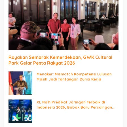
Rayakan Semarak Kemerdekaan, GWK Cultural
Park Gelar Pesta Rakyat 2026
Menaker: Mismatch Kompetensi Lulusan
Masih Jadi Tantangan Dunia Kerja
XL Raih Predikat Jaringan Terbaik di
Indonesia 2026, Babak Baru Persaingan
Jaringan Nasional!