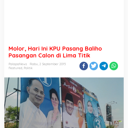
Molor, Hari Ini KPU Pasang Baliho
Pasangan Calon di Lima Titik
PalapaNews
Rabu, 2 September 2015
Featured
,
Politik