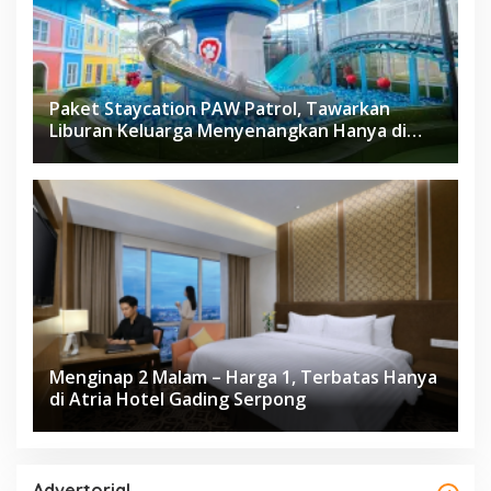
Paket Staycation PAW Patrol, Tawarkan
Liburan Keluarga Menyenangkan Hanya di
Herloom Hotel BSD
Menginap 2 Malam – Harga 1, Terbatas Hanya
di Atria Hotel Gading Serpong
Advertorial