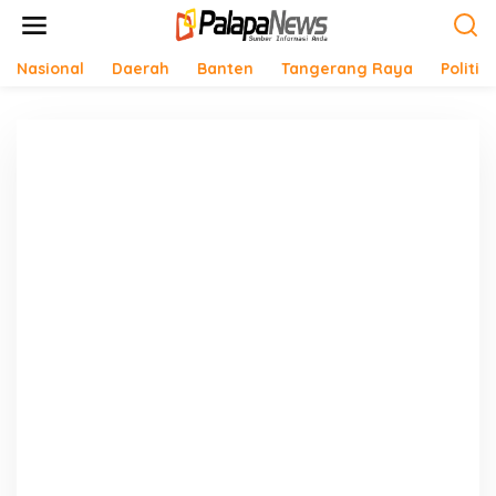
Lewati
ke
konten
Nasional
Daerah
Banten
Tangerang Raya
Politik