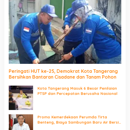
Peringati HUT ke-25, Demokrat Kota Tangerang
Bersihkan Bantaran Cisadane dan Tanam Pohon
Kota Tangerang Masuk 6 Besar Penilaian
PTSP dan Percepatan Berusaha Nasional
Promo Kemerdekaan Perumda Tirta
Benteng, Biaya Sambungan Baru Air Bersih
Cuma Rp237 Ribu