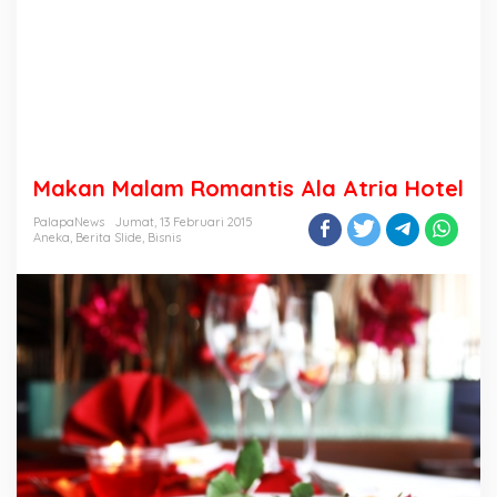
Makan Malam Romantis Ala Atria Hotel
PalapaNews
Jumat, 13 Februari 2015
Aneka
,
Berita Slide
,
Bisnis