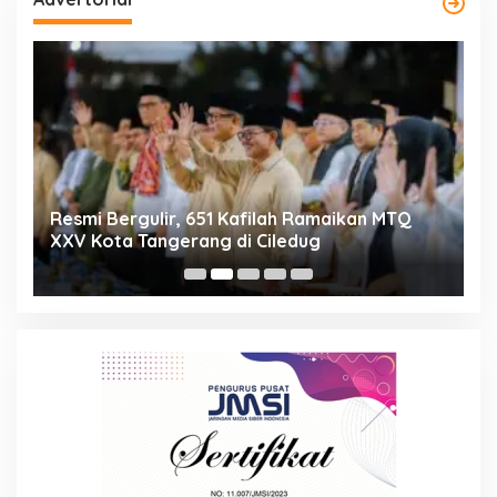
ng
Resmi Bergulir, 651 Kafilah Ramaikan MTQ
D
XXV Kota Tangerang di Ciledug
2
Mi