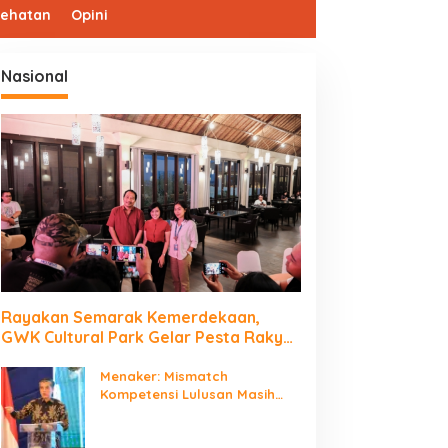
sehatan
Opini
Nasional
Rayakan Semarak Kemerdekaan,
GWK Cultural Park Gelar Pesta Rakyat
2026
Menaker: Mismatch
Kompetensi Lulusan Masih
Jadi Tantangan Dunia Kerja