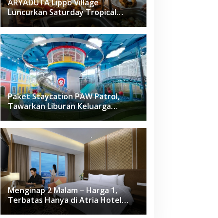
ARYADUTA Lippo Village
Luncurkan Saturday Tropical
Brunch
Paket Staycation PAW Patrol,
Tawarkan Liburan Keluarga
Menyenangkan Hanya di Herloom
Hotel BSD
Menginap 2 Malam – Harga 1,
Terbatas Hanya di Atria Hotel
Gading Serpong