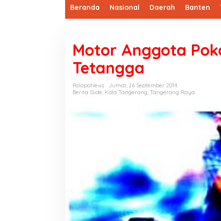
Beranda
Nasional
Daerah
Banten
Motor Anggota Pok
Tetangga
PalapaNews
Jumat, 26 September 2014
Berita Slide
,
Kota Tangerang
,
Tangerang Raya