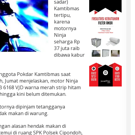
sadar)
Kamtibmas
tertipu,
karena
motornya
Ninja
seharga Rp
37 juta raib
dibawa kabur
anggota Pokdar Kamtibmas saat
, Jumat menjelaskan, motor Ninja
B 6168 VJD warna merah strip hitam
hingga kini belum ditemukan.
ornya dipinjam tetangganya
ndak makan di warung.
ngan alasan hendak makan di
temui di ruang SPK Polsek Cipondoh,