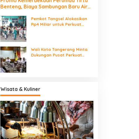
Promo Kemerdekaan Perumda Tirta
Benteng, Biaya Sambungan Baru Air
Bersih Cuma Rp237 Ribu
Pemkot Tangsel Alokasikan
Rp4 Miliar untuk Perkuat
Sarana 115 PAUD
Wali Kota Tangerang Minta
Dukungan Pusat Perkuat
Fiskal, Kelola Sampah dan
Digitalisasi Pemerintahan
Wisata & Kuliner