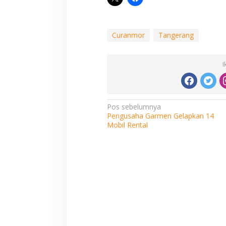
Curanmor
Tangerang
I
Navigasi
Pos sebelumnya
Pengusaha Garmen Gelapkan 14
pos
Mobil Rental