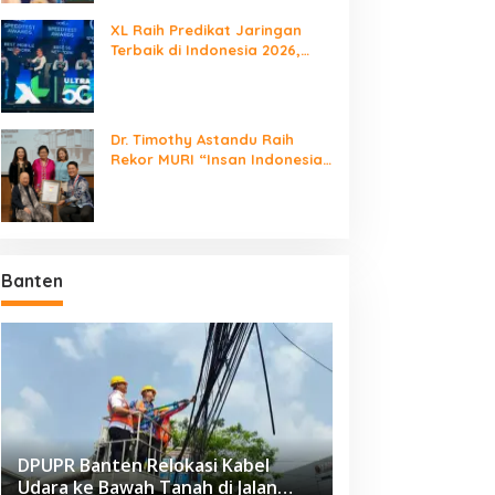
XL Raih Predikat Jaringan
Terbaik di Indonesia 2026,
Babak Baru Persaingan
Jaringan Nasional!
Dr. Timothy Astandu Raih
Rekor MURI “Insan Indonesia
yang Mengunjungi Negara
Berdaulat Terbanyak”
Banten
DPUPR Banten Relokasi Kabel
Udara ke Bawah Tanah di Jalan